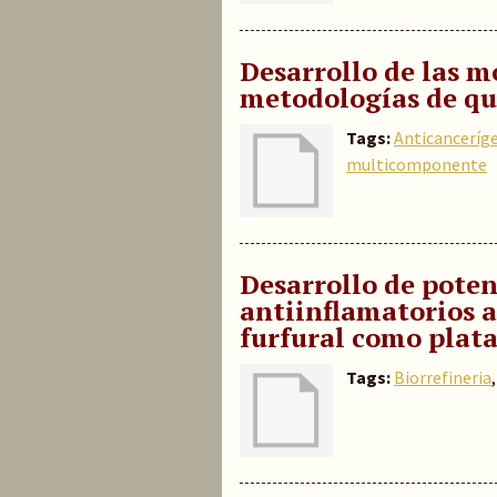
Desarrollo de las m
metodologías de qu
Tags:
Anticanceríg
multicomponente
Desarrollo de poten
antiinflamatorios a
furfural como plat
Tags:
Biorrefineria