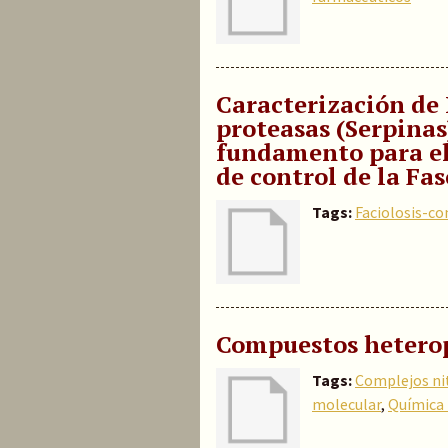
Caracterización de 
proteasas (Serpinas
fundamento para el
de control de la Fas
Tags:
Faciolosis-co
Compuestos heteropo
Tags:
Complejos ni
molecular
,
Química 