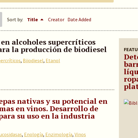
Sort by:
Title
Creator
Date Added
 en alcoholes supercríticos
ra la producción de biodiesel
FEATU
Det
ercríticos
,
Biiodiesel
,
Etanol
barr
líqu
rop
pla
epas nativas y su potencial en
omas en vinos. Desarrollo de
para su uso en la industria
ucosidasas
,
Enología
,
Enzimología
,
Vinos