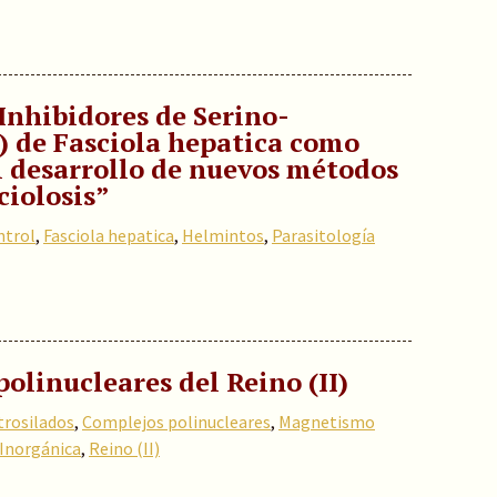
Inhibidores de Serino-
) de Fasciola hepatica como
 desarrollo de nuevos métodos
ciolosis”
ntrol
,
Fasciola hepatica
,
Helmintos
,
Parasitología
linucleares del Reino (II)
trosilados
,
Complejos polinucleares
,
Magnetismo
Inorgánica
,
Reino (II)