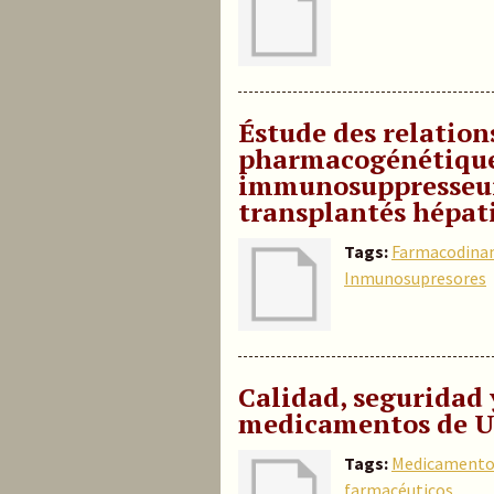
Éstude des relatio
pharmacogénétique
immunosuppresseurs
transplantés hépat
Tags:
Farmacodina
Inmunosupresores
Calidad, seguridad y
medicamentos de U
Tags:
Medicamento
farmacéuticos