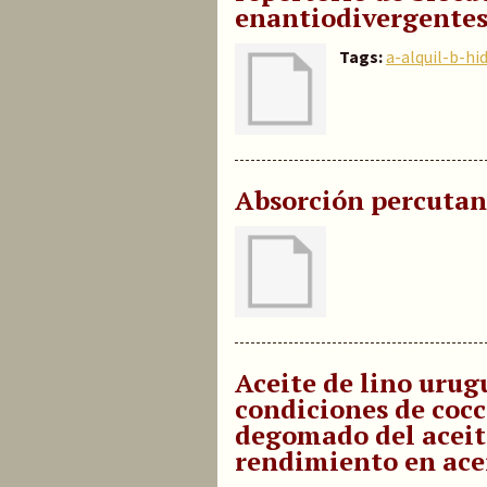
enantiodivergente
Tags:
a-alquil-b-hi
Absorción percuta
Aceite de lino urugu
condiciones de cocc
degomado del aceite
rendimiento en ace