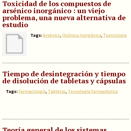
Toxicidad de los compuestos de
arsénico inorgánico : un viejo
problema, una nueva alternativa de
estudio
Tags:
Arsénico
,
Química Inorgánica
,
Toxicología
Tiempo de desintegración y tiempo
de disolución de tabletas y cápsulas
Tags:
Farmacología
,
Tabletas
,
Tecnología farmacéutica
Teoría general de los sistemas