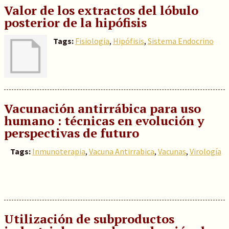
Valor de los extractos del lóbulo
posterior de la hipófisis
Tags:
Fisiologia
,
Hipófisis
,
Sistema Endocrino
Vacunación antirrábica para uso
humano : técnicas en evolución y
perspectivas de futuro
Tags:
Inmunoterapia
,
Vacuna Antirrabica
,
Vacunas
,
Virología
Utilización de subproductos