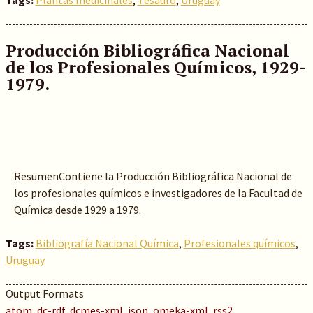
Tags:
Plantas medicinales
,
Tesauro
,
Uruguay
Producción Bibliográfica Nacional
de los Profesionales Químicos, 1929-
1979.
ResumenContiene la Producción Bibliográfica Nacional de
los profesionales químicos e investigadores de la Facultad de
Química desde 1929 a 1979.
Tags:
Bibliografía Nacional Química
,
Profesionales químicos
,
Uruguay
Output Formats
atom
,
dc-rdf
,
dcmes-xml
,
json
,
omeka-xml
,
rss2