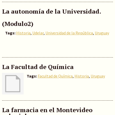
La autonomía de la Universidad.
(Modulo2)
Tags:
Historia
,
Udelar
,
Universidad de la República
,
Uruguay
La Facultad de Química
Tags:
Facultad de Química
,
Historia
,
Uruguay
La farmacia en el Montevideo