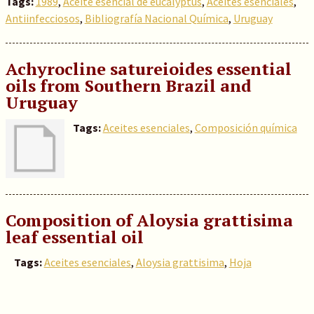
Tags:
1989
,
Aceite esencial de eucalyptus
,
Aceites esenciales
,
Antiinfecciosos
,
Bibliografía Nacional Química
,
Uruguay
Achyrocline satureioides essential
oils from Southern Brazil and
Uruguay
Tags:
Aceites esenciales
,
Composición química
Composition of Aloysia grattisima
leaf essential oil
Tags:
Aceites esenciales
,
Aloysia grattisima
,
Hoja