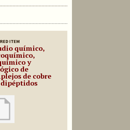
RED ITEM
udio químico,
icoquímico,
químico y
lógico de
plejos de cobre
 dipéptidos