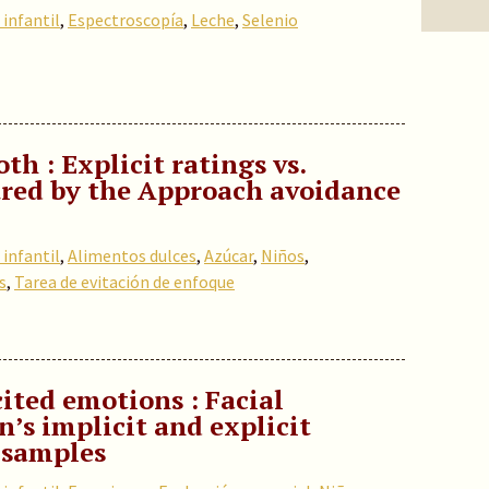
infantil
,
Espectroscopía
,
Leche
,
Selenio
th : Explicit ratings vs.
ured by the Approach avoidance
infantil
,
Alimentos dulces
,
Azúcar
,
Niños
,
s
,
Tarea de evitación de enfoque
ited emotions : Facial
n’s implicit and explicit
 samples