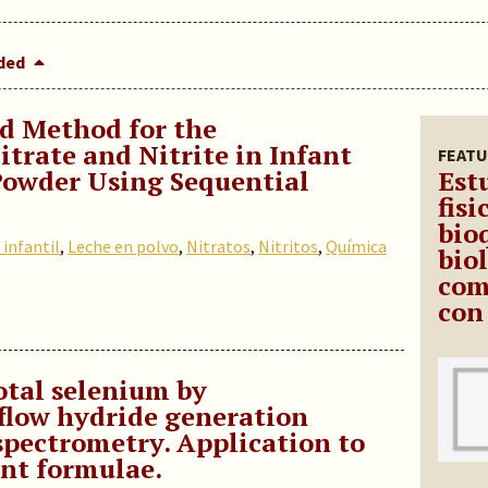
dded
d Method for the
trate and Nitrite in Infant
FEATU
Powder Using Sequential
Est
fis
bio
infantil
,
Leche en polvo
,
Nitratos
,
Nitritos
,
Química
bio
com
con
otal selenium by
low hydride generation
spectrometry. Application to
ant formulae.