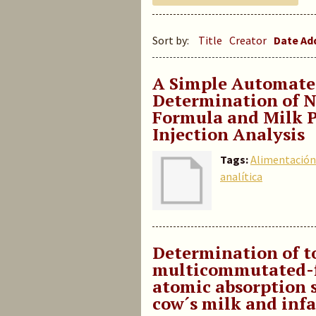
Sort by:
Title
Creator
Date A
A Simple Automate
Determination of Ni
Formula and Milk 
Injection Analysis
Tags:
Alimentación 
analítica
Determination of t
multicommutated-f
atomic absorption 
cow´s milk and inf