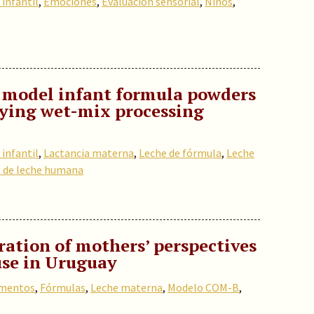
infantil
,
Emociones
,
Evaluación sensorial
,
Niños
,
f model infant formula powders
ying wet-mix processing
infantil
,
Lactancia materna
,
Leche de fórmula
,
Leche
s de leche humana
ration of mothers’ perspectives
use in Uruguay
imentos
,
Fórmulas
,
Leche materna
,
Modelo COM-B
,