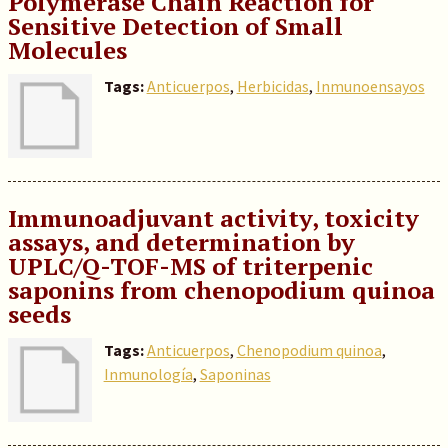
Polymerase Chain Reaction for
Sensitive Detection of Small
Molecules
Tags:
Anticuerpos
,
Herbicidas
,
Inmunoensayos
Immunoadjuvant activity, toxicity
assays, and determination by
UPLC/Q-TOF-MS of triterpenic
saponins from chenopodium quinoa
seeds
Tags:
Anticuerpos
,
Chenopodium quinoa
,
Inmunología
,
Saponinas