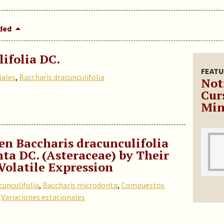
dded
ifolia DC.
FEATU
iales
,
Baccharis dracunculifolia
Not
Curs
Min
en Baccharis dracunculifolia
ta DC. (Asteraceae) by Their
Volatile Expression
cunculifolia
,
Baccharis microdonta
,
Compuestos
,
Variaciones estacionales