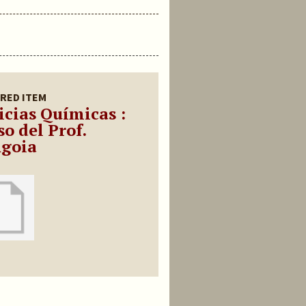
RED ITEM
icias Químicas :
o del Prof.
goia