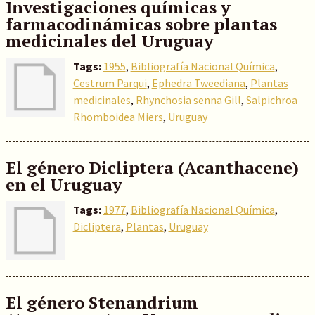
Investigaciones químicas y
farmacodinámicas sobre plantas
medicinales del Uruguay
Tags:
1955
,
Bibliografía Nacional Química
,
Cestrum Parqui
,
Ephedra Tweediana
,
Plantas
medicinales
,
Rhynchosia senna Gill
,
Salpichroa
Rhomboidea Miers
,
Uruguay
El género Dicliptera (Acanthacene)
en el Uruguay
Tags:
1977
,
Bibliografía Nacional Química
,
Dicliptera
,
Plantas
,
Uruguay
El género Stenandrium