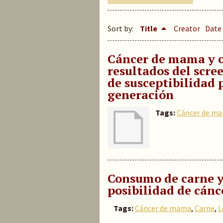
Sort by:
Title
Creator
Date
Cáncer de mama y o
resultados del scr
de susceptibilidad 
generación
Tags:
Cáncer de m
Consumo de carne y
posibilidad de cán
Tags:
Cáncer de mama
,
Carne
,
L