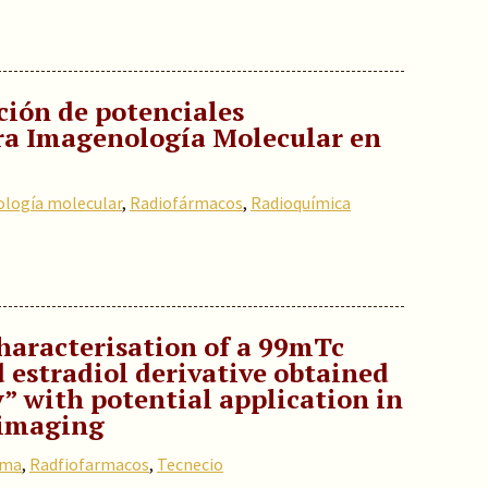
ción de potenciales
ra Imagenología Molecular en
logía molecular
,
Radiofármacos
,
Radioquímica
aracterisation of a 99mTc
d estradiol derivative obtained
” with potential application in
 imaging
ama
,
Radfiofarmacos
,
Tecnecio