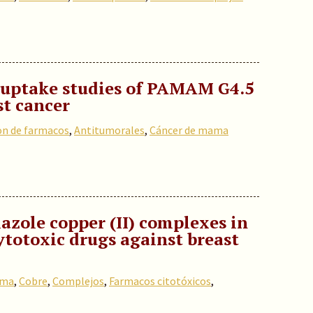
o uptake studies of PAMAM G4.5
st cancer
on de farmacos
,
Antitumorales
,
Cáncer de mama
azole copper (II) complexes in
ytotoxic drugs against breast
ama
,
Cobre
,
Complejos
,
Farmacos citotóxicos
,