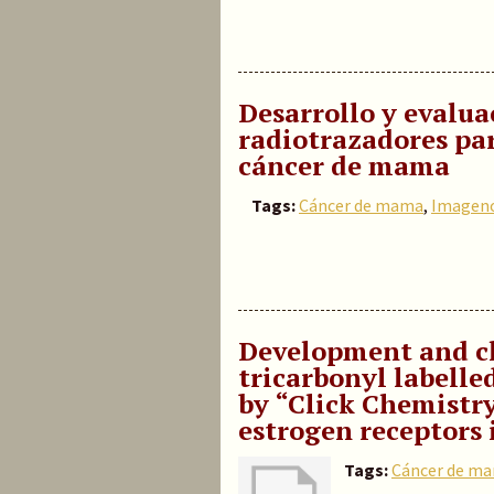
Desarrollo y evalua
radiotrazadores pa
cáncer de mama
Tags:
Cáncer de mama
,
Imageno
Development and ch
tricarbonyl labelle
by “Click Chemistry
estrogen receptors
Tags:
Cáncer de m