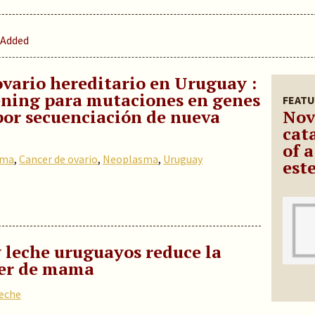
 Added
vario hereditario en Uruguay :
eening para mutaciones en genes
FEATU
por secuenciación de nueva
Nov
cat
of 
ama
,
Cancer de ovario
,
Neoplasma
,
Uruguay
est
 leche uruguayos reduce la
cer de mama
eche