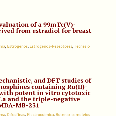
aluation of a 99mTc(V)-
ived from estradiol for breast
ama
,
Estrógenos
,
Estrogenos-Reseptores
,
Tecnesio
chanistic, and DFT studies of
hosphines containing Ru(II)-
ith potent in vitro cytotoxic
La and the triple-negative
s MDA-MB-231
ama
,
Difosfinas
,
Electroquímica
,
Rutenio-complejos