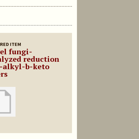
RED ITEM
el fungi-
alyzed reduction
a-alkyl-b-keto
ers