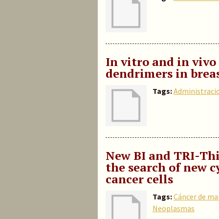
In vitro and in viv
dendrimers in brea
Tags:
Administraci
New BI and TRI-Thi
the search of new c
cancer cells
Tags:
Cáncer de m
Neoplasmas