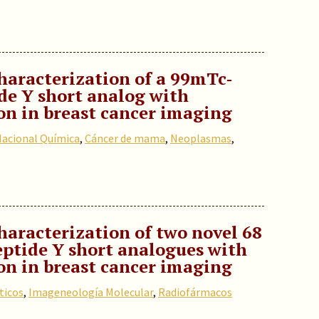
aracterization of a 99mTc‐
de Y short analog with
on in breast cancer imaging
Nacional Química
,
Cáncer de mama
,
Neoplasmas
,
aracterization of two novel 68
eptide Y short analogues with
ion in breast cancer imaging
ticos
,
Imageneología Molecular
,
Radiofármacos