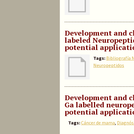
Development and ch
labeled Neuropepti
potential applicati
Tags:
Bibliografía 
Neuropeptidos
Development and ch
Ga labelled neurop
potential applicat
Tags:
Cáncer de mama
,
Diagnós