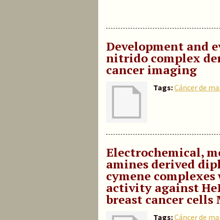
Development and ev
nitrido complex der
cancer imaging
Tags:
Cáncer de m
Electrochemical, me
amines derived dip
cymene complexes w
activity against He
breast cancer cell
Tags:
Cáncer de m