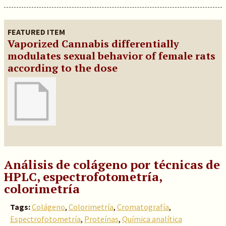
FEATURED ITEM
Vaporized Cannabis differentially
modulates sexual behavior of female rats
according to the dose
Análisis de colágeno por técnicas de
HPLC, espectrofotometría,
colorimetría
Tags:
Colágeno
,
Colorimetría
,
Cromatografía
,
Espectrofotometría
,
Proteínas
,
Química analítica