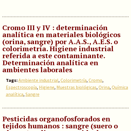
Cromo III y IV : determinación
analítica en materiales biológicos
(orina, sangre) por A.A.S., A.E.S. o
colorimetría. Higiene industrial
referida a este contaminante.
Determinación analítica en
ambientes laborales
Tags:
Ambiente industrial
,
Colorimetría
,
Cromo
,
Espectroscopía
,
Higiene
,
Muestras biológicas
,
Orina
,
Química
analítica
,
Sangre
Pesticidas organofosforados en
tejidos humanos : sangre (suero o