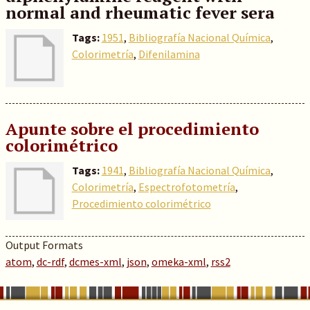
normal and rheumatic fever sera
Tags:
1951
,
Bibliografía Nacional Química
,
Colorimetría
,
Difenilamina
Apunte sobre el procedimiento
colorimétrico
Tags:
1941
,
Bibliografía Nacional Química
,
Colorimetría
,
Espectrofotometría
,
Procedimiento colorimétrico
Output Formats
atom
,
dc-rdf
,
dcmes-xml
,
json
,
omeka-xml
,
rss2