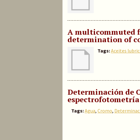
A multicommuted fl
determination of c
Tags:
Aceites lubri
Determinación de C
espectrofotometría
Tags:
Agua
,
Cromo
,
Determinac