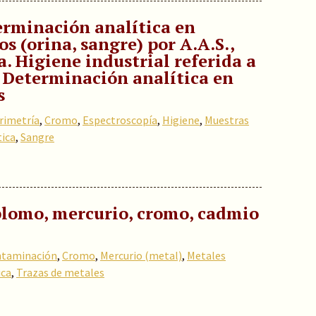
terminación analítica en
s (orina, sangre) por A.A.S.,
a. Higiene industrial referida a
 Determinación analítica en
s
rimetría
,
Cromo
,
Espectroscopía
,
Higiene
,
Muestras
tica
,
Sangre
lomo, mercurio, cromo, cadmio
taminación
,
Cromo
,
Mercurio (metal)
,
Metales
ica
,
Trazas de metales