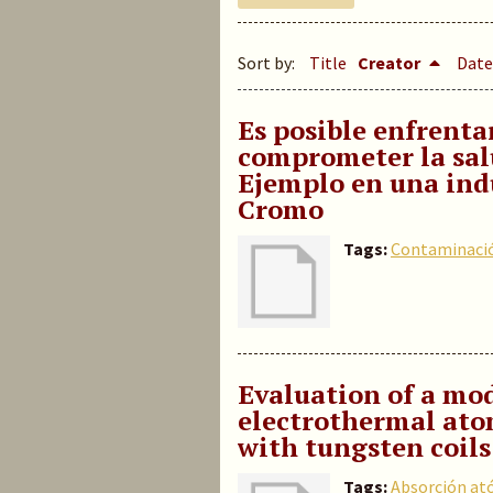
Sort by:
Title
Creator
Date
Es posible enfrentar
comprometer la salu
Ejemplo en una ind
Cromo
Tags:
Contaminació
Evaluation of a mod
electrothermal ato
with tungsten coil
Tags:
Absorción at