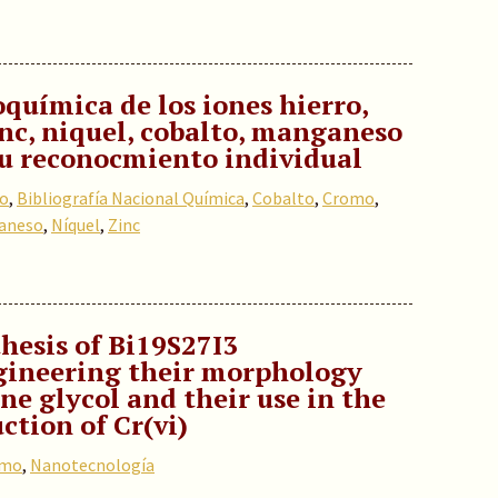
química de los iones hierro,
nc, niquel, cobalto, manganeso
su reconocmiento individual
io
,
Bibliografía Nacional Química
,
Cobalto
,
Cromo
,
aneso
,
Níquel
,
Zinc
hesis of Bi19S27I3
gineering their morphology
e glycol and their use in the
ction of Cr(vi)
omo
,
Nanotecnología