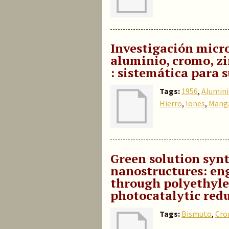
Investigación micro
aluminio, cromo, zi
: sistemática para 
Tags:
1956
,
Alumin
Hierro
,
Iones
,
Mang
Green solution synt
nanostructures: en
through polyethylen
photocatalytic redu
Tags:
Bismuto
,
Cr