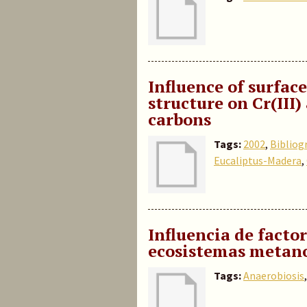
Influence of surfac
structure on Cr(III
carbons
Tags:
2002
,
Bibliog
Eucaliptus-Madera
,
Influencia de facto
ecosistemas metano
Tags:
Anaerobiosis