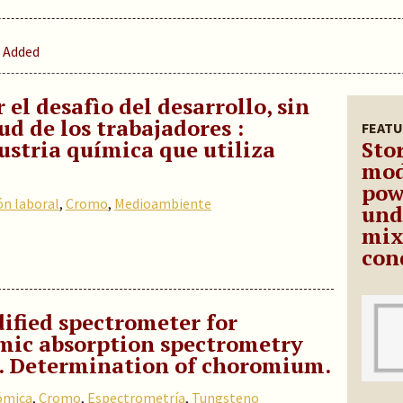
 Added
 el desafìo del desarrollo, sin
d de los trabajadores :
FEATU
ustria química que utiliza
Stor
mod
pow
n laboral
,
Cromo
,
Medioambiente
und
mix
con
ified spectrometer for
mic absorption spectrometry
s. Determination of choromium.
ómica
,
Cromo
,
Espectrometría
,
Tungsteno