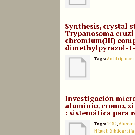
Synthesis, crystal s
Trypanosoma cruzi 
chromium(III) comp
dimethylpyrazol-1
Tags:
Antitripano
Investigación micro
aluminio, cromo, zi
: sistemática para
Tags:
1962
,
Alumin
Níquel; Bibliografí