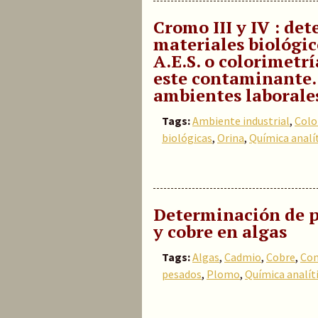
Cromo III y IV : de
materiales biológico
A.E.S. o colorimetrí
este contaminante.
ambientes laborale
Tags:
Ambiente industrial
,
Colo
biológicas
,
Orina
,
Química analí
Determinación de p
y cobre en algas
Tags:
Algas
,
Cadmio
,
Cobre
,
Con
pesados
,
Plomo
,
Química analít