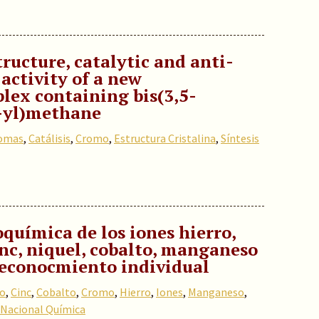
tructure, catalytic and anti-
activity of a new
lex containing bis(3,5-
-yl)methane
somas
,
Catálisis
,
Cromo
,
Estructura Cristalina
,
Síntesis
química de los iones hierro,
nc, niquel, cobalto, manganeso
 reconocmiento individual
io
,
Cinc
,
Cobalto
,
Cromo
,
Hierro
,
Iones
,
Manganeso
,
a Nacional Química