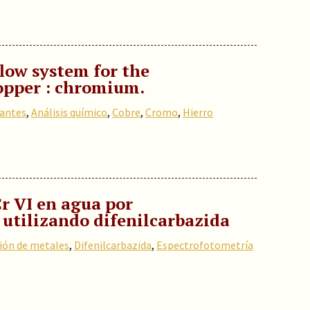
ow system for the
opper : chromium.
cantes
,
Análisis químico
,
Cobre
,
Cromo
,
Hierro
r VI en agua por
 utilizando difenilcarbazida
ión de metales
,
Difenilcarbazida
,
Espectrofotometría