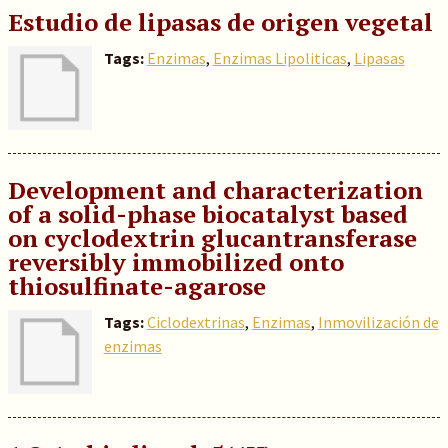
Estudio de lipasas de origen vegetal
Tags:
Enzimas
,
Enzimas Lipoliticas
,
Lipasas
Development and characterization
of a solid-phase biocatalyst based
on cyclodextrin glucantransferase
reversibly immobilized onto
thiosulfinate-agarose
Tags:
Ciclodextrinas
,
Enzimas
,
Inmovilización de
enzimas