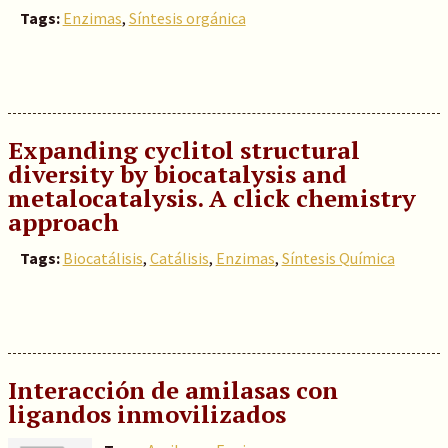
Tags:
Enzimas
,
Síntesis orgánica
Expanding cyclitol structural
diversity by biocatalysis and
metalocatalysis. A click chemistry
approach
Tags:
Biocatálisis
,
Catálisis
,
Enzimas
,
Síntesis Química
Interacción de amilasas con
ligandos inmovilizados