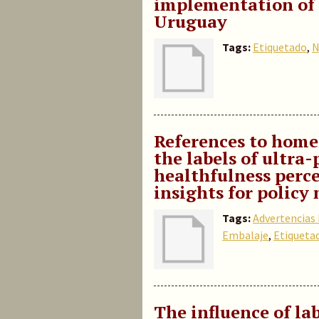
implementation of 
Uruguay
Tags:
Etiquetado
,
N
References to home
the labels of ultra
healthfulness perc
insights for polic
Tags:
Advertencias 
Embalaje
,
Etiqueta
The influence of la