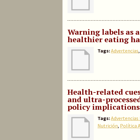
Warning labels as a
healthier eating ha
Tags:
Advertencias
Health-related cues
and ultra-processe
policy implications
Tags:
Advertencias 
Nutrición
,
Política 