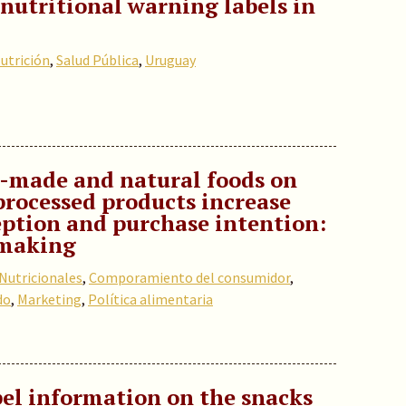
nutritional warning labels in
utrición
,
Salud Pública
,
Uruguay
-made and natural foods on
-processed products increase
eption and purchase intention:
y making
Nutricionales
,
Comporamiento del consumidor
,
do
,
Marketing
,
Política alimentaria
bel information on the snacks