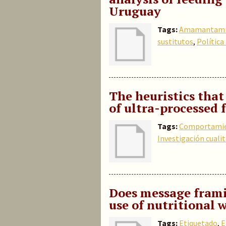
Uruguay
Tags:
Amamantami
sustitutos
,
Política
The heuristics that
of ultra-processed 
Tags:
Comportamie
Investigación cualit
Does message frami
use of nutritional 
Tags:
Etiquetado
,
E