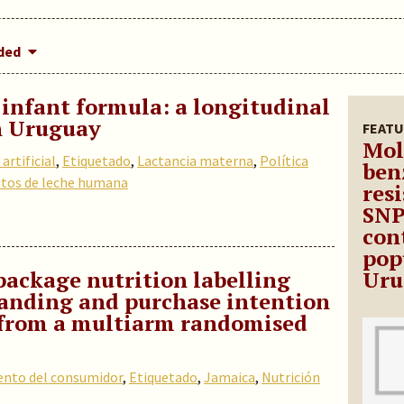
dded
 infant formula: a longitudinal
in Uruguay
FEATU
Mol
artificial
,
Etiquetado
,
Lactancia materna
,
Política
ben
utos de leche humana
res
SNP
con
pop
-package nutrition labelling
Uru
anding and purchase intention
s from a multiarm randomised
nto del consumidor
,
Etiquetado
,
Jamaica
,
Nutrición