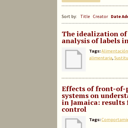
Sort by:
Title
Creator
Date A
The idealization of
analysis of labels 
Tags:
Alimentación 
alimentaria
,
Sustit
Effects of front-of
systems on underst
in Jamaica: result
control
Tags:
Comportamie