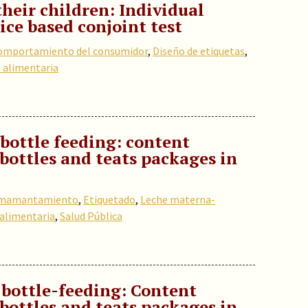
their children: Individual
ice based conjoint test
omportamiento del consumidor
,
Diseño de etiquetas
,
a alimentaria
 bottle feeding: content
 bottles and teats packages in
mamantamiento
,
Etiquetado
,
Leche materna-
 alimentaria
,
Salud Pública
 bottle-feeding: Content
 bottles and teats packages in