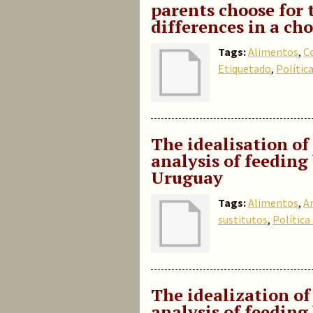
parents choose for 
differences in a cho
Tags:
Alimentos
,
C
Etiquetado
,
Polític
The idealisation of
analysis of feeding
Uruguay
Tags:
Alimentos
,
A
sustitutos
,
Política
The idealization of
analysis of feeding