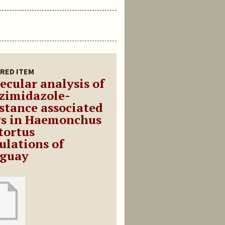
RED ITEM
ecular analysis of
zimidazole-
istance associated
s in Haemonchus
tortus
ulations of
guay