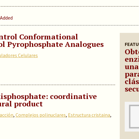
 Added
ontrol Conformational
tol Pyrophosphate Analogues
FEATU
Obt
ladores Celulares
enz
una
par
clá
sec
isphosphate: coordinative
ural product
racción
,
Complejos polinuclares
,
Estructura cristaina
,