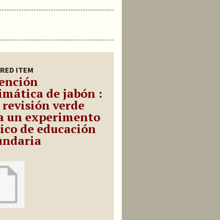
RED ITEM
ención
imática de jabón :
 revisión verde
a un experimento
sico de educación
undaria