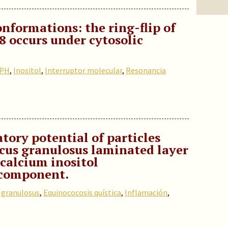
onformations: the ring-flip of
8 occurs under cytosolic
 PH
,
Inositol
,
Interruptor molecular
,
Resonancia
ory potential of particles
cus granulosus laminated layer
 calcium inositol
component.
 granulosus
,
Equinococosis quística
,
Inflamación
,