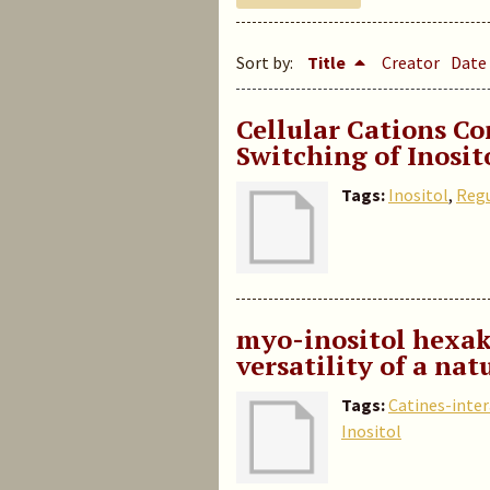
Sort by:
Title
Creator
Date
Cellular Cations C
Switching of Inosi
Tags:
Inositol
,
Regu
myo-inositol hexak
versatility of a nat
Tags:
Catines-inte
Inositol