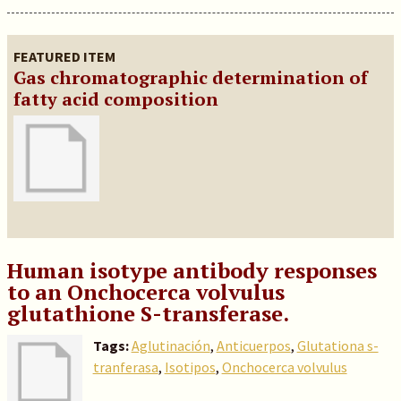
FEATURED ITEM
Gas chromatographic determination of
fatty acid composition
Human isotype antibody responses
to an Onchocerca volvulus
glutathione S-transferase.
Tags:
Aglutinación
,
Anticuerpos
,
Glutationa s-
tranferasa
,
Isotipos
,
Onchocerca volvulus