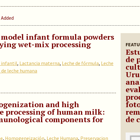
 Added
f model infant formula powders
ying wet-mix processing
FEATU
Est
de 
infantil
,
Lactancia materna
,
Leche de fórmula
,
Leche
cult
s de leche humana
Uru
ana
eva
pro
ogenization and high
fot
re processing of human milk:
rem
munological components for
de 
he
,
Homogeneización
,
Leche Humana
,
Preservacion