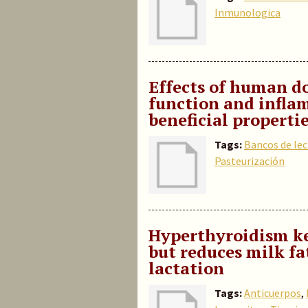
Inmunologica
Effects of human do
function and inflam
beneficial properti
Tags:
Bancos de le
Pasteurización
Hyperthyroidism k
but reduces milk fa
lactation
Tags:
Anticuerpos
,