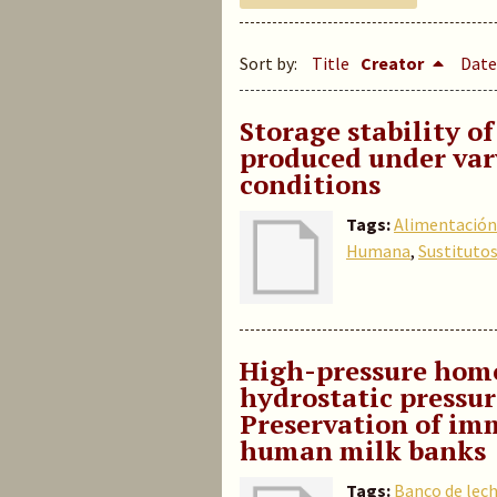
Sort by:
Title
Creator
Date
Storage stability o
produced under var
conditions
Tags:
Alimentación 
Humana
,
Sustituto
High-pressure hom
hydrostatic pressu
Preservation of im
human milk banks
Tags:
Banco de lec