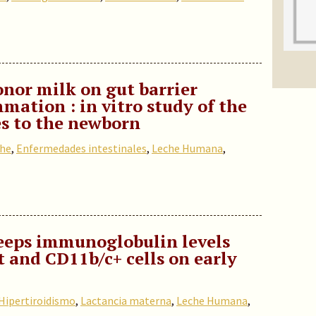
nor milk on gut barrier
mation : in vitro study of the
es to the newborn
che
,
Enfermedades intestinales
,
Leche Humana
,
eeps immunoglobulin levels
t and CD11b/c+ cells on early
Hipertiroidismo
,
Lactancia materna
,
Leche Humana
,