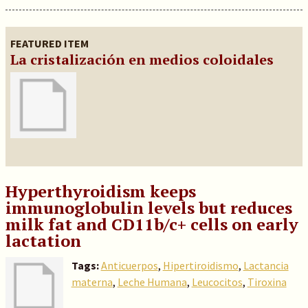
FEATURED ITEM
La cristalización en medios coloidales
Hyperthyroidism keeps
immunoglobulin levels but reduces
milk fat and CD11b/c+ cells on early
lactation
Tags:
Anticuerpos
,
Hipertiroidismo
,
Lactancia
materna
,
Leche Humana
,
Leucocitos
,
Tiroxina