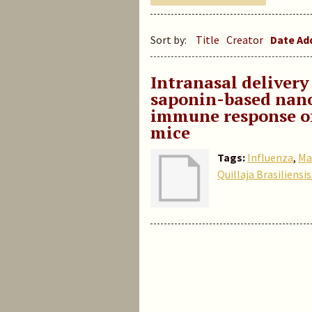
Sort by:
Title
Creator
Date A
Intranasal delivery 
saponin-based nan
immune response of
mice
Tags:
Influenza
,
Ma
Quillaja Brasiliensis