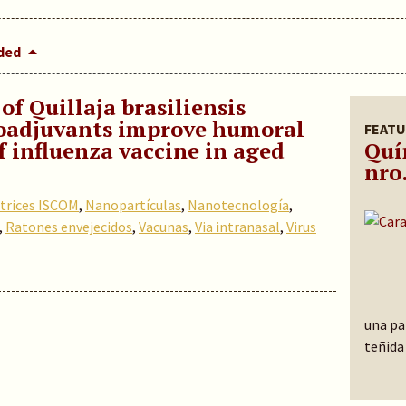
dded
of Quillaja brasiliensis
oadjuvants improve humoral
FEATU
 influenza vaccine in aged
Quí
nro.
trices ISCOM
,
Nanopartículas
,
Nanotecnología
,
,
Ratones envejecidos
,
Vacunas
,
Via intranasal
,
Virus
una pa
teñid