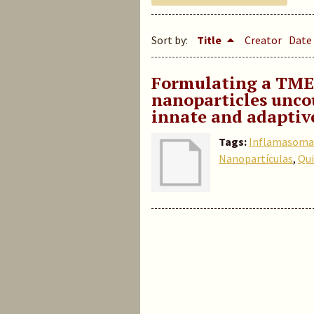
Sort by:
Title
Creator
Date
Formulating a TME
nanoparticles uncou
innate and adapti
Tags:
Inflamasoma
Nanopartículas
,
Qu