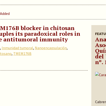
 Added
M176B blocker in chitosan
ples its paradoxical roles in
FEATU
ve antitumoral immunity
Ana
Aso
,
Inmunidad tumoral
,
Nanoencapsulación
,
Quí
itosano
,
TMEM176B
del
nº. 
Cabrer