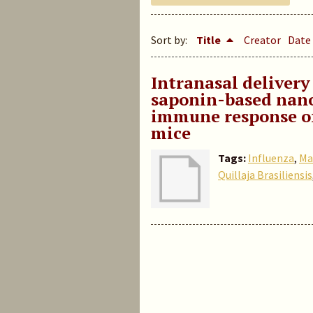
Sort by:
Title
Creator
Date
Intranasal delivery 
saponin-based nan
immune response of
mice
Tags:
Influenza
,
Ma
Quillaja Brasiliensis