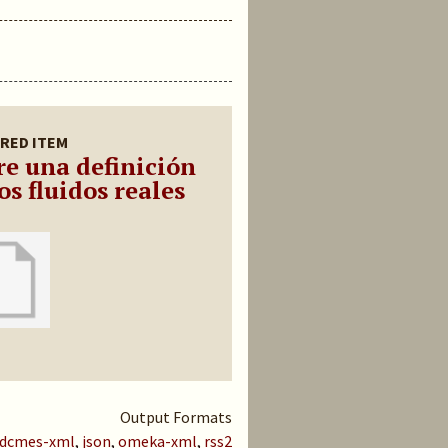
RED ITEM
re una definición
os fluidos reales
Output Formats
dcmes-xml
,
json
,
omeka-xml
,
rss2