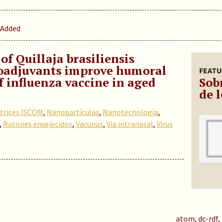
 Added
of Quillaja brasiliensis
oadjuvants improve humoral
FEATU
 influenza vaccine in aged
Sob
de l
trices ISCOM
,
Nanopartículas
,
Nanotecnología
,
,
Ratones envejecidos
,
Vacunas
,
Via intranasal
,
Virus
atom
,
dc-rdf
,