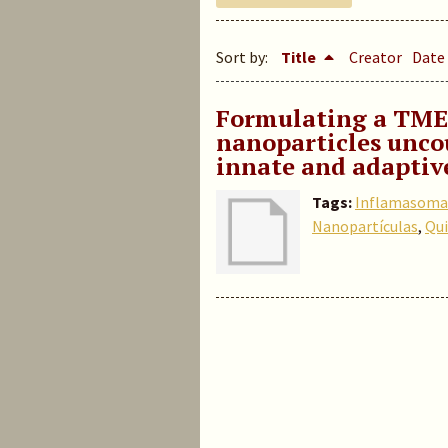
Sort by:
Title
Creator
Date
Formulating a TME
nanoparticles uncou
innate and adapti
Tags:
Inflamasoma
Nanopartículas
,
Qu