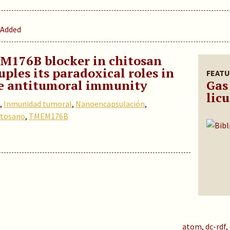
 Added
M176B blocker in chitosan
ples its paradoxical roles in
FEATU
ve antitumoral immunity
Gas
lic
,
Inmunidad tumoral
,
Nanoencapsulación
,
itosano
,
TMEM176B
atom
,
dc-rdf
,