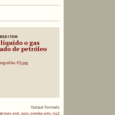
RED ITEM
 líquido o gas
uado de petróleo
Output Formats
dcmes-xml
,
json
,
omeka-xml
,
rss2