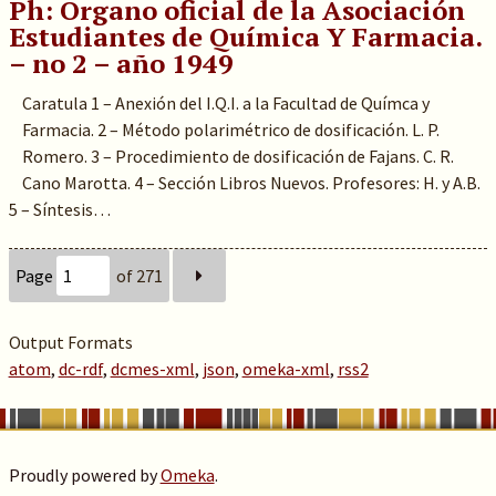
Ph: Organo oficial de la Asociación
Estudiantes de Química Y Farmacia.
– no 2 – año 1949
Caratula 1 – Anexión del I.Q.I. a la Facultad de Químca y
Farmacia. 2 – Método polarimétrico de dosificación. L. P.
Romero. 3 – Procedimiento de dosificación de Fajans. C. R.
Cano Marotta. 4 – Sección Libros Nuevos. Profesores: H. y A.B.
5 – Síntesis…
Page
of 271
Output Formats
atom
,
dc-rdf
,
dcmes-xml
,
json
,
omeka-xml
,
rss2
Proudly powered by
Omeka
.