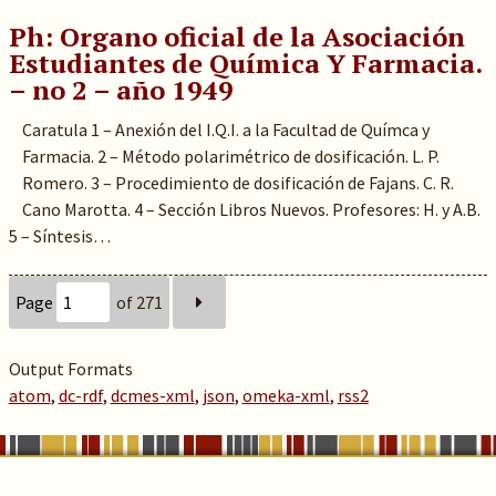
Ph: Organo oficial de la Asociación
Estudiantes de Química Y Farmacia.
– no 2 – año 1949
Caratula 1 – Anexión del I.Q.I. a la Facultad de Químca y
Farmacia. 2 – Método polarimétrico de dosificación. L. P.
Romero. 3 – Procedimiento de dosificación de Fajans. C. R.
Cano Marotta. 4 – Sección Libros Nuevos. Profesores: H. y A.B.
5 – Síntesis…
Page
of 271
Output Formats
atom
,
dc-rdf
,
dcmes-xml
,
json
,
omeka-xml
,
rss2