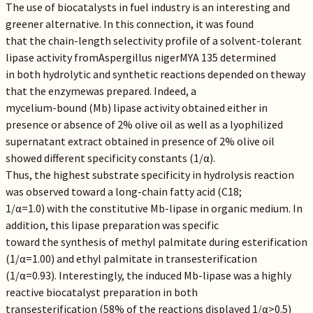
The use of biocatalysts in fuel industry is an interesting and
greener alternative. In this connection, it was found
that the chain-length selectivity profile of a solvent-tolerant
lipase activity fromAspergillus nigerMYA 135 determined
in both hydrolytic and synthetic reactions depended on theway
that the enzymewas prepared. Indeed, a
mycelium-bound (Mb) lipase activity obtained either in
presence or absence of 2% olive oil as well as a lyophilized
supernatant extract obtained in presence of 2% olive oil
showed different specificity constants (1/α).
Thus, the highest substrate specificity in hydrolysis reaction
was observed toward a long-chain fatty acid (C18;
1/α=1.0) with the constitutive Mb-lipase in organic medium. In
addition, this lipase preparation was specific
toward the synthesis of methyl palmitate during esterification
(1/α=1.00) and ethyl palmitate in transesterification
(1/α=0.93). Interestingly, the induced Mb-lipase was a highly
reactive biocatalyst preparation in both
transesterification (58% of the reactions displayed 1/α>0.5)