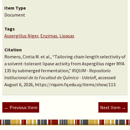
Item Type
Document
Tags
Aspergillus Niger
,
Enzimas
,
Lipasas
Citation
Romero, Cintia M. et al., “Tailoring chain length selectivity of
a solvent-tolerant lipase activity from Aspergillus niger MYA
135 by submerged fermentation,”
RIQUIM - Repositorio
Institucional de la Facultad de Química - UdelaR
, accessed
August 6, 2026,
https://riquim.fq.edu.uy/items/show/113
.
← Previous Item
Next Item →