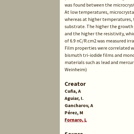
was found between the microcrys
At low temperatures, microcrystals
whereas at higher temperatures, t
substrate. The higher the growth 
and the higher the resistivity, wh
of 6.9 nC/R.cm2 was measured irr
Film properties were correlated w
bismuth tri-iodide films and mono
materials such as lead and mercu
Weinheim)
Creator
Cuña, A
Aguiar, I.
Gancharov, A
Pérez, M
Fornaro, L
Source