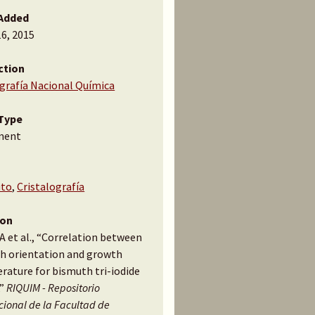
Added
16, 2015
ction
ografía Nacional Química
Type
ment
uto
,
Cristalografía
ion
A et al., “Correlation between
h orientation and growth
rature for bismuth tri-iodide
,”
RIQUIM - Repositorio
ucional de la Facultad de