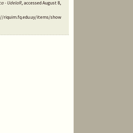
ca - UdelaR
, accessed August 8,
://riquim.fq.edu.uy/items/show