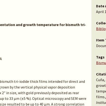
Date 
April 
Colle
entation and growth temperature for bismuth tri-
Bibli
Item 
Docu
Tags
A
Bism
Citat
Cuña, 
ismuth tri-iodide thick films intended for direct and
growt
grown by the vertical physical vapor deposition
tempe
2″ in size, with gold previously deposited as rear
films.
 up to 33 μm (±5 %). Optical microscopy and SEM were
Instit
size resulted to be up to 40 μm. A strong correlation