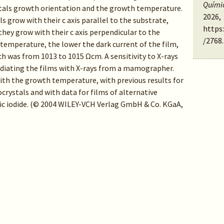
Quími
tals growth orientation and the growth temperature.
2026,
 grow with their c axis parallel to the substrate,
https
hey grow with their c axis perpendicular to the
/2768
.
temperature, the lower the dark current of the film,
ich was from 1013 to 1015 Ωcm. A sensitivity to X-rays
adiating the films with X-rays from a mamographer.
ith the growth temperature, with previous results for
crystals and with data for films of alternative
ric iodide. (© 2004 WILEY-VCH Verlag GmbH & Co. KGaA,