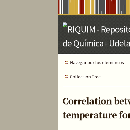
Skip
to
Main
Content
Navegar por los elementos
Collection Tree
Correlation be
temperature for