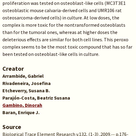
proliferation was tested on osteoblast-like cells (MC3T3E1
osteoblastic mouse calvaria-derived cells and UMR106 rat
osteosarcoma-derived cells) in culture. At low doses, the
complex is more toxic for the nontransformed osteoblasts
than for the tumoral ones, whereas at higher doses the
deleterious effects are similar for both cell lines. This peroxo
complex seems to be the most toxic compound that has so far
been tested on osteoblast-like cells in culture.
Creator
Arrambide, Gabriel
Rivadeneira, Josefina
Etcheverry, Susana B.
Parajón-Costa, Beatriz Susana
Gambino, Dinorah
Baran, Enrique J.
Source
Biological Trace Element Research v.132, (1-3) ,2009.-- p.176-