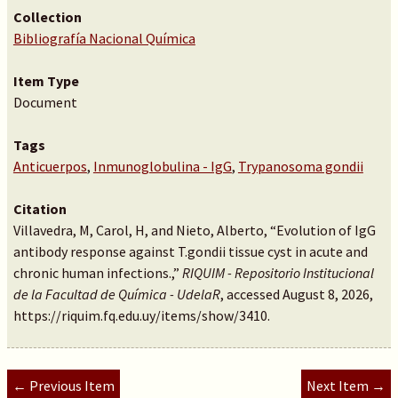
Collection
Bibliografía Nacional Química
Item Type
Document
Tags
Anticuerpos
,
Inmunoglobulina - IgG
,
Trypanosoma gondii
Citation
Villavedra, M, Carol, H, and Nieto, Alberto, “Evolution of IgG
antibody response against T.gondii tissue cyst in acute and
chronic human infections.,”
RIQUIM - Repositorio Institucional
de la Facultad de Química - UdelaR
, accessed August 8, 2026,
https://riquim.fq.edu.uy/items/show/3410
.
← Previous Item
Next Item →