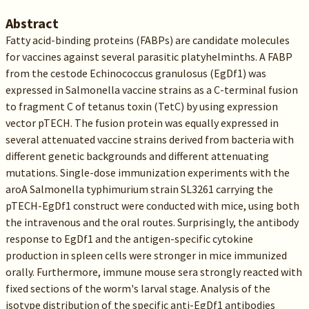
Abstract
Fatty acid-binding proteins (FABPs) are candidate molecules
for vaccines against several parasitic platyhelminths. A FABP
from the cestode Echinococcus granulosus (EgDf1) was
expressed in Salmonella vaccine strains as a C-terminal fusion
to fragment C of tetanus toxin (TetC) by using expression
vector pTECH. The fusion protein was equally expressed in
several attenuated vaccine strains derived from bacteria with
different genetic backgrounds and different attenuating
mutations. Single-dose immunization experiments with the
aroA Salmonella typhimurium strain SL3261 carrying the
pTECH-EgDf1 construct were conducted with mice, using both
the intravenous and the oral routes. Surprisingly, the antibody
response to EgDf1 and the antigen-specific cytokine
production in spleen cells were stronger in mice immunized
orally. Furthermore, immune mouse sera strongly reacted with
fixed sections of the worm's larval stage. Analysis of the
isotype distribution of the specific anti-EgDf1 antibodies