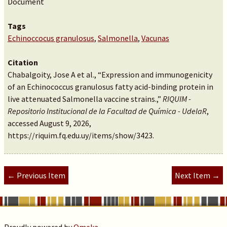
Document
Tags
Echinoccocus granulosus
,
Salmonella
,
Vacunas
Citation
Chabalgoity, Jose A et al., “Expression and immunogenicity
of an Echinococcus granulosus fatty acid-binding protein in
live attenuated Salmonella vaccine strains.,”
RIQUIM -
Repositorio Institucional de la Facultad de Química - UdelaR
,
accessed August 9, 2026,
https://riquim.fq.edu.uy/items/show/3423
.
← Previous Item
Next Item →