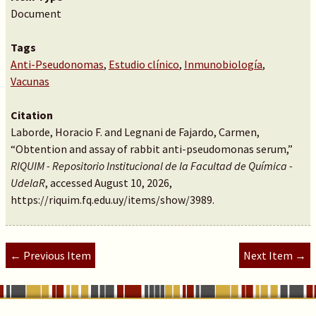
Document
Tags
Anti-Pseudonomas
,
Estudio clínico
,
Inmunobiología
,
Vacunas
Citation
Laborde, Horacio F. and Legnani de Fajardo, Carmen,
“Obtention and assay of rabbit anti-pseudomonas serum,”
RIQUIM - Repositorio Institucional de la Facultad de Química -
UdelaR
, accessed August 10, 2026,
https://riquim.fq.edu.uy/items/show/3989
.
← Previous Item
Next Item →