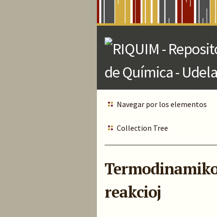
Skip
to
Main
Content
Navegar por los elementos
Collection Tree
Termodinamiko k
reakcioj