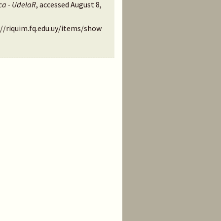
ca - UdelaR
, accessed August 8,
://riquim.fq.edu.uy/items/show