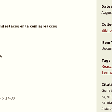
Date 
Augus
Colle
festacioj en la kemiaj reakcioj
Bibli
Item 
Docu
A
Tags
Reacc
Termo
Citat
Gonzá
kaj en
- p. 17-30
kemiaj
Instit