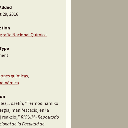
Added
t 29, 2016
ction
ografía Nacional Química
Type
ment
iones químicas
,
dinámica
ion
lez, Joselín, “Termodinamiko
ergiaj manifestacioj en la
 reakcioj,”
RIQUIM - Repositorio
ucional de la Facultad de