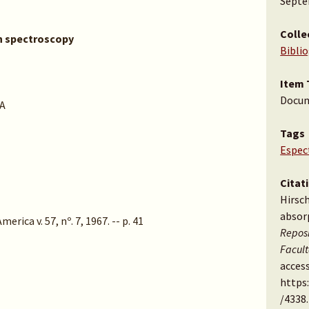
Septe
Colle
on spectroscopy
Bibli
Item 
Docu
A
Tags
Espec
Citat
Hirsch
absor
erica v. 57, nº. 7, 1967. -- p. 41
Reposi
Facul
access
https
/4338
.