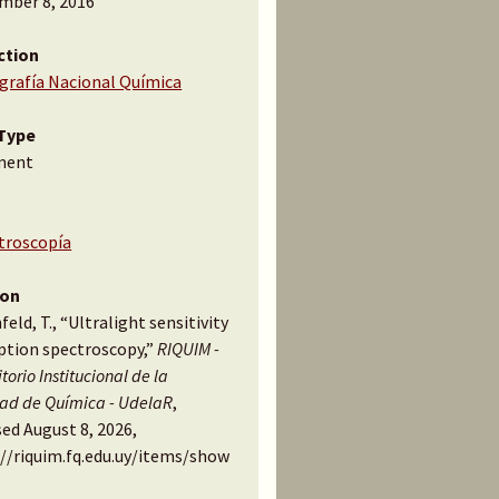
mber 8, 2016
ction
ografía Nacional Química
Type
ment
troscopía
ion
feld, T., “Ultralight sensitivity
ption spectroscopy,”
RIQUIM -
torio Institucional de la
tad de Química - UdelaR
,
ed August 8, 2026,
://riquim.fq.edu.uy/items/show