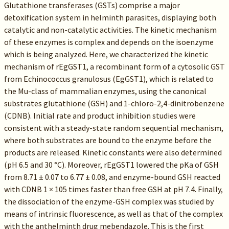
Glutathione transferases (GSTs) comprise a major
detoxification system in helminth parasites, displaying both
catalytic and non-catalytic activities. The kinetic mechanism
of these enzymes is complex and depends on the isoenzyme
which is being analyzed. Here, we characterized the kinetic
mechanism of rEgGST1, a recombinant form of a cytosolic GST
from Echinococcus granulosus (EgGST1), which is related to
the Mu-class of mammalian enzymes, using the canonical
substrates glutathione (GSH) and 1-chloro-2,4-dinitrobenzene
(CDNB). Initial rate and product inhibition studies were
consistent with a steady-state random sequential mechanism,
where both substrates are bound to the enzyme before the
products are released. Kinetic constants were also determined
(pH 6.5 and 30 °C). Moreover, rEgGST1 lowered the pKa of GSH
from 8.71 ± 0.07 to 6.77 ± 0.08, and enzyme-bound GSH reacted
with CDNB 1 × 105 times faster than free GSH at pH 7.4. Finally,
the dissociation of the enzyme-GSH complex was studied by
means of intrinsic fluorescence, as well as that of the complex
with the anthelminth drug mebendazole. This is the first