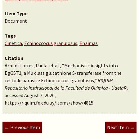
Item Type
Document
Tags
Cinetica
,
Echinoccocus granulosus
,
Enzimas
Citation
Arbildi Torres, Paula. et al., “Mechanistic insights into
EgGST1, a Mu class glutathione S-transferase from the
cestode parasite Echinococcus granulosus,”
RIQUIM -
Repositorio Institucional de la Facultad de Química - UdelaR
,
accessed August 7, 2026,
https://riquim.fq.edu.uy/items/show/4815
.
← Previous Item
Next Item →