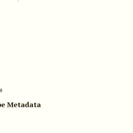
68
pe Metadata