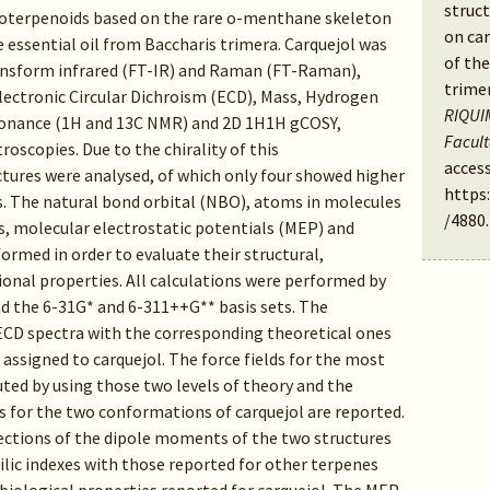
struct
noterpenoids based on the rare o-menthane skeleton
on car
 essential oil from Baccharis trimera. Carquejol was
of the
ransform infrared (FT-IR) and Raman (FT-Raman),
trimer
Electronic Circular Dichroism (ECD), Mass, Hydrogen
RIQUIM
onance (1H and 13C NMR) and 2D 1H1H gCOSY,
Facul
copies. Due to the chirality of this
access
ctures were analysed, of which only four showed higher
https
. The natural bond orbital (NBO), atoms in molecules
/4880
.
, molecular electrostatic potentials (MEP) and
formed in order to evaluate their structural,
ional properties. All calculations were performed by
d the 6-31G* and 6-311++G** basis sets. The
CD spectra with the corresponding theoretical ones
assigned to carquejol. The force fields for the most
ed by using those two levels of theory and the
 for the two conformations of carquejol are reported.
rections of the dipole moments of the two structures
ilic indexes with those reported for other terpenes