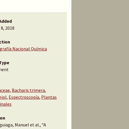
Added
 8, 2018
ction
ografía Nacional Química
Type
ment
aceae
,
Bacharis trimera
,
ejol
,
Espectroscopía
,
Plantas
inales
ion
uiaga, Manuel et al., “A