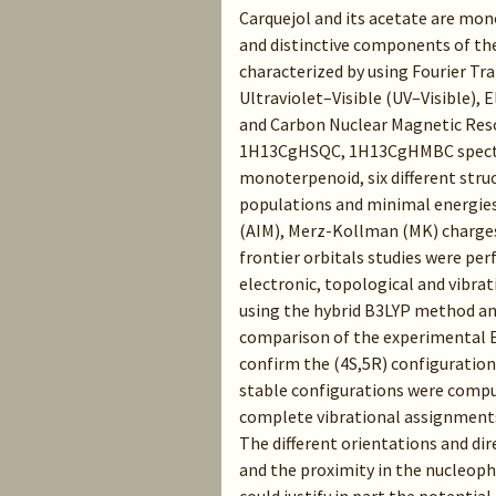
Carquejol and its acetate are mo
and distinctive components of the
characterized by using Fourier T
Ultraviolet–Visible (UV–Visible), 
and Carbon Nuclear Magnetic Res
1H13CgHSQC, 1H13CgHMBC spectros
monoterpenoid, six different stru
populations and minimal energies
(AIM), Merz-Kollman (MK) charges
frontier orbitals studies were per
electronic, topological and vibrat
using the hybrid B3LYP method an
comparison of the experimental E
confirm the (4S,5R) configuration 
stable configurations were comput
complete vibrational assignments
The different orientations and di
and the proximity in the nucleoph