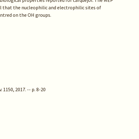
l biological properties reported for carquejol. The MEP
l that the nucleophilic and electrophilic sites of
centred on the OH groups.
 1150, 2017. -- p. 8-20