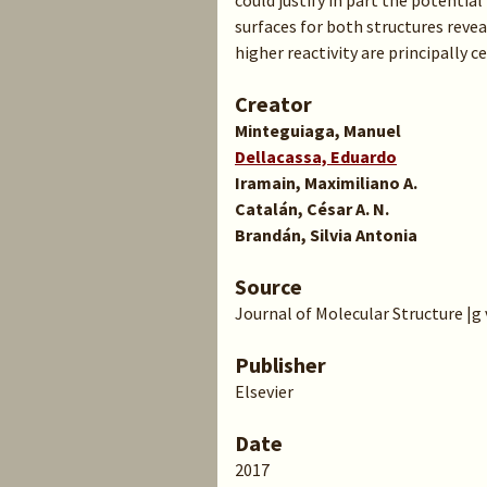
could justify in part the potentia
surfaces for both structures revea
higher reactivity are principally 
Creator
Minteguiaga, Manuel
Dellacassa, Eduardo
Iramain, Maximiliano A.
Catalán, César A. N.
Brandán, Silvia Antonia
Source
Journal of Molecular Structure |g v.
Publisher
Elsevier
Date
2017