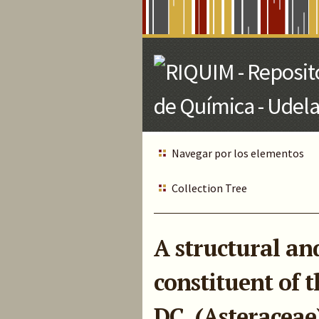
Skip
to
Main
Content
Navegar por los elementos
Collection Tree
A structural an
constituent of t
DC. (Asteraceae