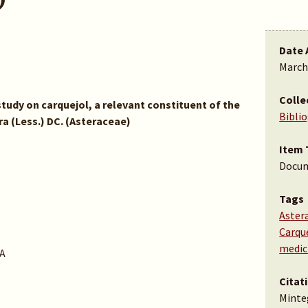
Date 
March
Colle
study on carquejol, a relevant constituent of the
Bibli
ra (Less.) DC. (Asteraceae)
Item 
Docu
Tags
Aster
Carqu
medic
A
Citat
Minteg