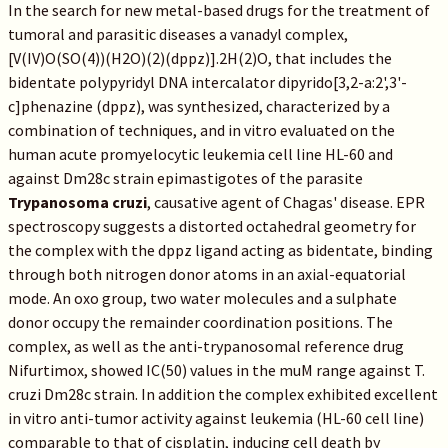
In the search for new metal-based drugs for the treatment of
tumoral and parasitic diseases a vanadyl complex,
[V(IV)O(SO(4))(H2O)(2)(dppz)].2H(2)O, that includes the
bidentate polypyridyl DNA intercalator dipyrido[3,2-a:2',3'-
c]phenazine (dppz), was synthesized, characterized by a
combination of techniques, and in vitro evaluated on the
human acute promyelocytic leukemia cell line HL-60 and
against Dm28c strain epimastigotes of the parasite
Trypanosoma cruzi
, causative agent of Chagas' disease. EPR
spectroscopy suggests a distorted octahedral geometry for
the complex with the dppz ligand acting as bidentate, binding
through both nitrogen donor atoms in an axial-equatorial
mode. An oxo group, two water molecules and a sulphate
donor occupy the remainder coordination positions. The
complex, as well as the anti-trypanosomal reference drug
Nifurtimox, showed IC(50) values in the muM range against T.
cruzi Dm28c strain. In addition the complex exhibited excellent
in vitro anti-tumor activity against leukemia (HL-60 cell line)
comparable to that of cisplatin, inducing cell death by