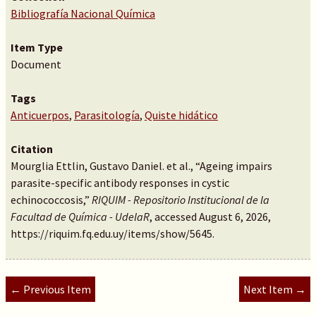
Bibliografía Nacional Química
Item Type
Document
Tags
Anticuerpos
,
Parasitología
,
Quiste hidático
Citation
Mourglia Ettlin, Gustavo Daniel. et al., “Ageing impairs
parasite-specific antibody responses in cystic
echinococcosis,”
RIQUIM - Repositorio Institucional de la
Facultad de Química - UdelaR
, accessed August 6, 2026,
https://riquim.fq.edu.uy/items/show/5645
.
← Previous Item
Next Item →