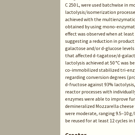
C 250 L, were used batchwise in m
lactolysis/isomerization processe
achieved with the multienzymatic
obtained by using mono-enzymati
effect was observed when at least
suggesting a reduction in product i
galactose and/or d-glucose levels
that affected d-tagatose/d-galact
lactolysis achieved at 50 °C was
co-immobilized stabilized tri-en
regarding conversion degrees (pr
d-fructose against 93% lactolysi
reactor processes with individual
enzymes were able to improve fur
demineralized Mozzarella cheese 
were moderate, ranging 9.5–10 g/L
be reused for at least 12 cycles in
Creator