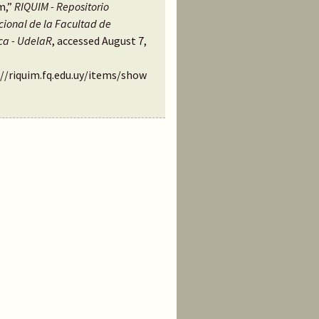
m,”
RIQUIM - Repositorio
ucional de la Facultad de
ca - UdelaR
, accessed August 7,
://riquim.fq.edu.uy/items/show