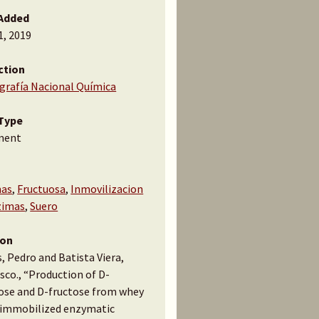
Added
1, 2019
ction
ografía Nacional Química
Type
ment
mas
,
Fructuosa
,
Inmovilizacion
zimas
,
Suero
ion
, Pedro and Batista Viera,
sco., “Production of D-
ose and D-fructose from whey
-immobilized enzymatic