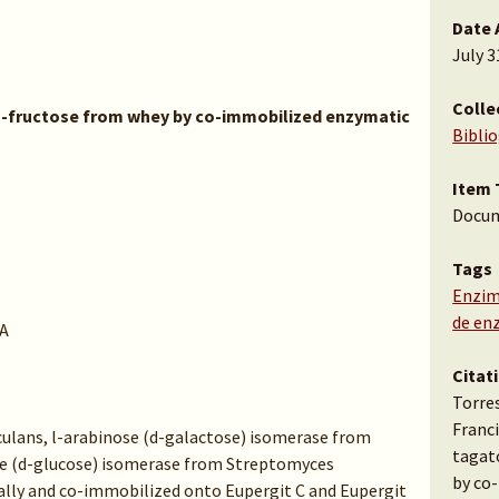
Date 
July 3
Colle
D-fructose from whey by co-immobilized enzymatic
Bibli
Item 
Docu
Tags
Enzi
de en
A
Citat
Torres
Franci
culans, l-arabinose (d-galactose) isomerase from
tagat
se (d-glucose) isomerase from Streptomyces
by co
ally and co-immobilized onto Eupergit C and Eupergit