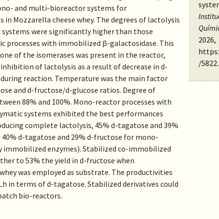
syste
ono- and multi-bioreactor systems for
Instit
s in Mozzarella cheese whey. The degrees of lactolysis
Quími
 systems were significantly higher than those
2026,
c processes with immobilized β-galactosidase. This
https
 one of the isomerases was present in the reactor,
/5822
.
nhibition of lactolysis as a result of decrease in d-
 during reaction. Temperature was the main factor
ose and d-fructose/d-glucose ratios. Degree of
 between 88% and 100%. Mono-reactor processes with
zymatic systems exhibited the best performances
oducing complete lactolysis, 45% d-tagatose and 39%
s, 40% d-tagatose and 29% d-fructose for mono-
ly immobilized enzymes). Stabilized co-immobilized
ther to 53% the yield in d-fructose when
whey was employed as substrate. The productivities
h in terms of d-tagatose. Stabilized derivatives could
 batch bio-reactors.