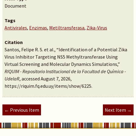
Document
Tags
Antivirales
,
Enzimas
,
Metiltransferasa
,
Zika-Virus
Citation
Santos, Felipe R. S. et al., “Identification of a Potential Zika
Virus Inhibitor Targeting NS5 Methyltransferase Using
Virtual Screening and Molecular Dynamics Simulations,”
RIQUIM - Repositorio Institucional de la Facultad de Química -
UdelaR
, accessed August 7, 2026,
https://riquim.fq.edu.uy/items/show/6225
.
← Previous Item
Next Item →