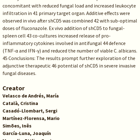
concomitant with reduced fungal load and increased leukocyte
infiltration in 41 primary target organ. Additive effects were
observed in vivo after shCD5 was combined 42 with sub-optimal
doses of fluconazole. Ex vivo addition of shCD5 to fungal-
spleen cell 43 co-cultures increased release of pro-
inflammatory cytokines involved in antifungal 44 defence
(TNF-α and IFN-γ) and reduced the number of viable C. albicans.
45 Conclusions: The results prompt further exploration of the
adjunctive therapeutic 46 potential of shCD5 in severe invasive
fungal diseases.
Creator
Velasco de Andrés, María
Català, Cristina
Casadó-Llombart, Sergi
Martínez-Florensa, Mario
Simões, Inês
García-Luna, Joaquín