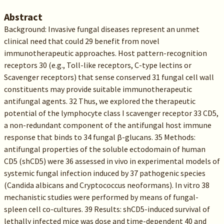
Abstract
Background: Invasive fungal diseases represent an unmet
clinical need that could 29 benefit from novel
immunotherapeutic approaches. Host pattern-recognition
receptors 30 (e.g., Toll-like receptors, C-type lectins or
Scavenger receptors) that sense conserved 31 fungal cell wall
constituents may provide suitable immunotherapeutic
antifungal agents. 32 Thus, we explored the therapeutic
potential of the lymphocyte class I scavenger receptor 33 CD5,
a non-redundant component of the antifungal host immune
response that binds to 34 fungal β-glucans. 35 Methods:
antifungal properties of the soluble ectodomain of human
CD5 (shCD5) were 36 assessed in vivo in experimental models of
systemic fungal infection induced by 37 pathogenic species
(Candida albicans and Cryptococcus neoformans). In vitro 38
mechanistic studies were performed by means of fungal-
spleen cell co-cultures. 39 Results: shCD5-induced survival of
lethally infected mice was dose and time-dependent 40 and