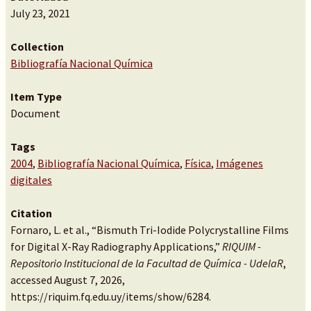
July 23, 2021
Collection
Bibliografía Nacional Química
Item Type
Document
Tags
2004
,
Bibliografía Nacional Química
,
Física
,
Imágenes
digitales
Citation
Fornaro, L. et al., “Bismuth Tri-Iodide Polycrystalline Films
for Digital X-Ray Radiography Applications,”
RIQUIM -
Repositorio Institucional de la Facultad de Química - UdelaR
,
accessed August 7, 2026,
https://riquim.fq.edu.uy/items/show/6284
.