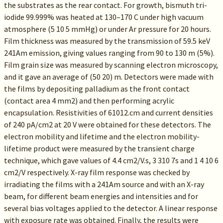
the substrates as the rear contact. For growth, bismuth tri-
iodide 99.999% was heated at 130–170 C under high vacuum
atmosphere (5 10 5 mmHg) or under Ar pressure for 20 hours.
Film thickness was measured by the transmission of 59.5 keV
241Am emission, giving values ranging from 90 to 130 m (5%).
Film grain size was measured by scanning electron microscopy,
and it gave an average of (50 20) m. Detectors were made with
the films by depositing palladium as the front contact
(contact area 4 mm2) and then performing acrylic
encapsulation. Resistivities of 61012.cm and current densities
of 240 pA/cm2 at 20 V were obtained for these detectors. The
electron mobility and lifetime and the electron mobility-
lifetime product were measured by the transient charge
technique, which gave values of 4.4 cm2/V.s, 3 310 7s and 1 4 10 6
cm2/V respectively. X-ray film response was checked by
irradiating the films with a 241Am source and with an X-ray
beam, for different beam energies and intensities and for
several bias voltages applied to the detector. A linear response
with exposure rate was obtained. Finally, the results were