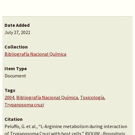
Date Added
July 27, 2021
Collection
Bibliografía Nacional Química
Item Type
Document
Tags
2004
,
Bibliografía Nacional Química
,
Toxicología
,
Trypanosoma cruzi
Citation
Peluffo, G. et al., “L-Arginine metabolism during interaction
of Trypanosoma Cruzi with host cells,”
RIQUIM - Repositorio