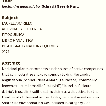
Title
Nectandra angustifolia
(Schrad.) Nees & Mart.
Subject
LAUREL AMARILLO
ACTIVIDAD ALEXITERICA
FITOQUIMICA
LIBROS-ANALITICA
BIBLIOGRAFIA NACIONAL QUIMICA
2021
Abstract
Medicinal plants encompass a rich source of active compounds
that can neutralize snake venoms or toxins. Nectandra
angustifolia (Schrad.) Nees & Mart. (Lauraceae), commonly
known as “laurel amarillo”, “aju’yhû”, “laurel-hu”, “laurel
del río”, is used in traditional medicine as a digestive, for the
treatment of rheumatism, arthritis, pain, and as antivenom.
Snakebite envenomation was included in category A of