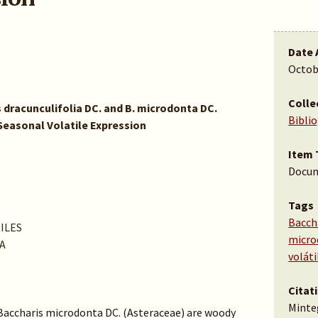
Date 
Octob
Colle
dracunculifolia DC. and B. microdonta DC.
Bibli
 Seasonal Volatile Expression
Item 
Docu
Tags
Baccha
ILES
micro
A
voláti
Citat
Minteg
 Baccharis microdonta DC. (Asteraceae) are woody