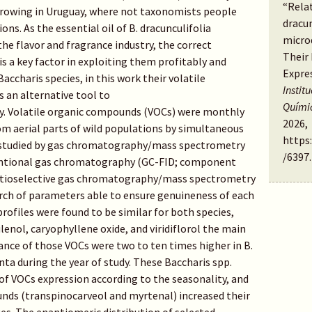
“Rela
growing in Uruguay, where not taxonomists people
dracun
ons. As the essential oil of B. dracunculifolia
micro
y the flavor and fragrance industry, the correct
Their 
 is a key factor in exploiting them profitably and
Expre
accharis species, in this work their volatile
Instit
s an alternative tool to
Quími
ty. Volatile organic compounds (VOCs) were monthly
2026,
rom aerial parts of wild populations by simultaneous
https
nd studied by gas chromatography/mass spectrometry
/6397
.
ventional gas chromatography (GC-FID; component
ntioselective gas chromatography/mass spectrometry
rch of parameters able to ensure genuineness of each
profiles were found to be similar for both species,
enol, caryophyllene oxide, and viridiflorol the main
ce of those VOCs were two to ten times higher in B.
nta during the year of study. These Baccharis spp.
of VOCs expression according to the seasonality, and
nds (transpinocarveol and myrtenal) increased their