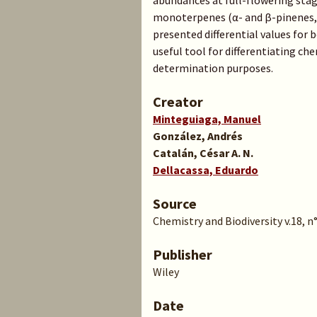
abundances at full-flowering stag
monoterpenes (α- and β-pinenes, l
presented differential values for
useful tool for differentiating ch
determination purposes.
Creator
Minteguiaga, Manuel
González, Andrés
Catalán, César A. N.
Dellacassa, Eduardo
Source
Chemistry and Biodiversity v.18, n°
Publisher
Wiley
Date