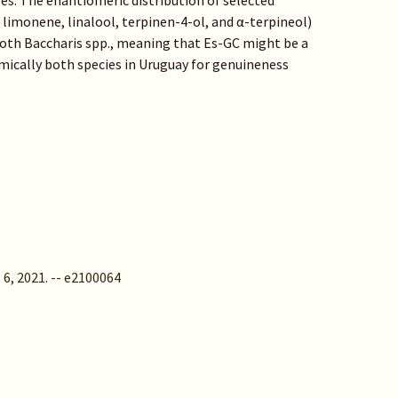
es. The enantiomeric distribution of selected
imonene, linalool, terpinen-4-ol, and α-terpineol)
 both Baccharis spp., meaning that Es-GC might be a
emically both species in Uruguay for genuineness
 6, 2021. -- e2100064