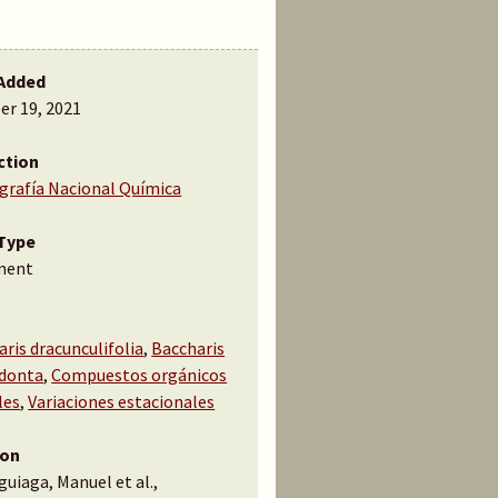
Added
er 19, 2021
ction
ografía Nacional Química
Type
ment
ris dracunculifolia
,
Baccharis
donta
,
Compuestos orgánicos
les
,
Variaciones estacionales
ion
uiaga, Manuel et al.,