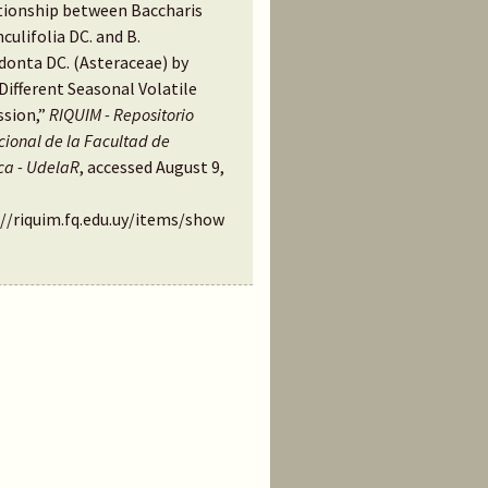
tionship between Baccharis
culifolia DC. and B.
donta DC. (Asteraceae) by
Different Seasonal Volatile
ssion,”
RIQUIM - Repositorio
ucional de la Facultad de
ca - UdelaR
, accessed August 9,
://riquim.fq.edu.uy/items/show