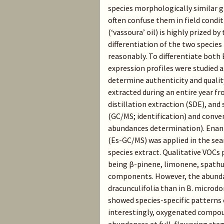
species morphologically similar 
often confuse them in field conditi
(‘vassoura’ oil) is highly prized b
differentiation of the two species
reasonably. To differentiate both B
expression profiles were studied a
determine authenticity and quali
extracted during an entire year f
distillation extraction (SDE), a
(GC/MS; identification) and con
abundances determination). Ena
(Es-GC/MS) was applied in the sea
species extract. Qualitative VOCs 
being β-pinene, limonene, spathul
components. However, the abundan
dracunculifolia than in B. microdo
showed species-specific patterns 
interestingly, oxygenated compou