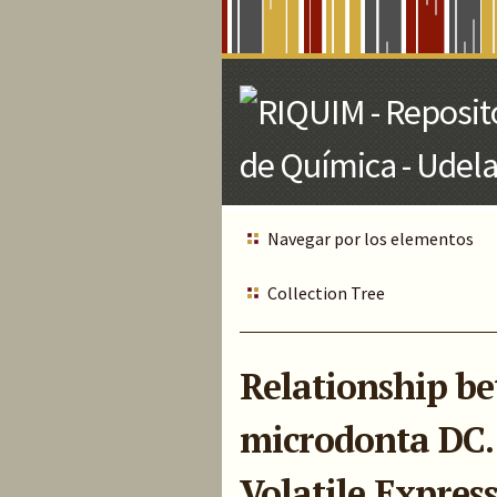
Skip
to
Main
Content
Navegar por los elementos
Collection Tree
Relationship be
microdonta DC. 
Volatile Expres