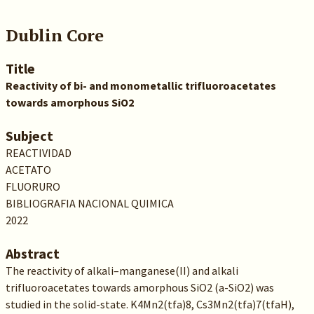
Dublin Core
Title
Reactivity of bi- and monometallic trifluoroacetates
towards amorphous SiO2
Subject
REACTIVIDAD
ACETATO
FLUORURO
BIBLIOGRAFIA NACIONAL QUIMICA
2022
Abstract
The reactivity of alkali–manganese(II) and alkali
trifluoroacetates towards amorphous SiO2 (a-SiO2) was
studied in the solid-state. K4Mn2(tfa)8, Cs3Mn2(tfa)7(tfaH),