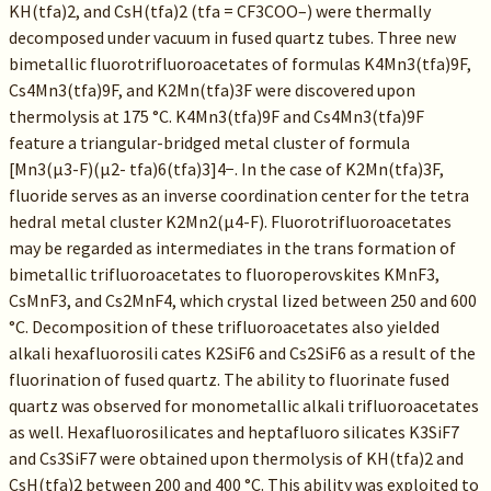
KH(tfa)2, and CsH(tfa)2 (tfa = CF3COO–) were thermally
decomposed under vacuum in fused quartz tubes. Three new
bimetallic fluorotrifluoroacetates of formulas K4Mn3(tfa)9F,
Cs4Mn3(tfa)9F, and K2Mn(tfa)3F were discovered upon
thermolysis at 175 °C. K4Mn3(tfa)9F and Cs4Mn3(tfa)9F
feature a triangular-bridged metal cluster of formula
[Mn3(μ3-F)(μ2- tfa)6(tfa)3]4−. In the case of K2Mn(tfa)3F,
fluoride serves as an inverse coordination center for the tetra
hedral metal cluster K2Mn2(μ4-F). Fluorotrifluoroacetates
may be regarded as intermediates in the trans formation of
bimetallic trifluoroacetates to fluoroperovskites KMnF3,
CsMnF3, and Cs2MnF4, which crystal lized between 250 and 600
°C. Decomposition of these trifluoroacetates also yielded
alkali hexafluorosili cates K2SiF6 and Cs2SiF6 as a result of the
fluorination of fused quartz. The ability to fluorinate fused
quartz was observed for monometallic alkali trifluoroacetates
as well. Hexafluorosilicates and heptafluoro silicates K3SiF7
and Cs3SiF7 were obtained upon thermolysis of KH(tfa)2 and
CsH(tfa)2 between 200 and 400 °C. This ability was exploited to