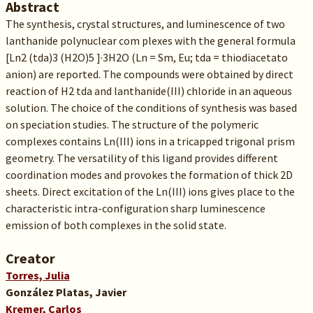
Abstract
The synthesis, crystal structures, and luminescence of two
lanthanide polynuclear com plexes with the general formula
[Ln2 (tda)3 (H2O)5 ]·3H2O (Ln = Sm, Eu; tda = thiodiacetato
anion) are reported. The compounds were obtained by direct
reaction of H2 tda and lanthanide(III) chloride in an aqueous
solution. The choice of the conditions of synthesis was based
on speciation studies. The structure of the polymeric
complexes contains Ln(III) ions in a tricapped trigonal prism
geometry. The versatility of this ligand provides different
coordination modes and provokes the formation of thick 2D
sheets. Direct excitation of the Ln(III) ions gives place to the
characteristic intra-configuration sharp luminescence
emission of both complexes in the solid state.
Creator
Torres, Julia
González Platas, Javier
Kremer, Carlos