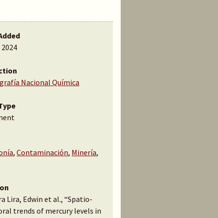
Added
, 2024
ction
ografía Nacional Química
Type
ment
onía
,
Contaminación
,
Minería
,
ion
a Lira, Edwin et al., “Spatio-
al trends of mercury levels in