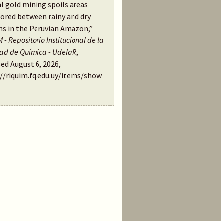
al gold mining spoils areas
ored between rainy and dry
ns in the Peruvian Amazon,”
 - Repositorio Institucional de la
tad de Química - UdelaR
,
ed August 6, 2026,
://riquim.fq.edu.uy/items/show