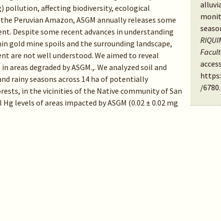
alluvi
 pollution, affecting biodiversity, ecological
monit
In the Peruvian Amazon, ASGM annually releases some
seaso
ent. Despite some recent advances in understanding
RIQUIM
thin gold mine spoils and the surrounding landscape,
Facul
t are not well understood. We aimed to reveal
access
 in areas degraded by ASGM.,. We analyzed soil and
https
nd rainy seasons across 14 ha of potentially
/6780
.
rests, in the vicinities of the Native community of San
il Hg levels of areas impacted by ASGM (0.02 ± 0.02 mg