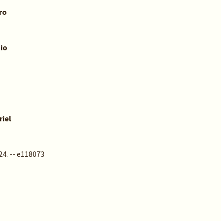
ro
io
iel
4. -- e118073