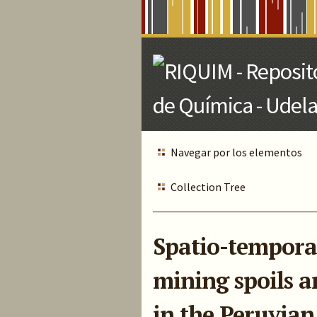
Skip
to
Main
Content
Navegar por los elementos
Collection Tree
Spatio-temporal
mining spoils a
in the Peruvia