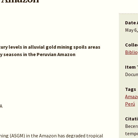
Date 
May 6
Colle
y levels in alluvial gold mining spoils areas
Bibli
y seasons in the Peruvian Amazon
Item 
Docu
Tags
Amaz
Perú
A
Citat
Becerr
tempor
ining (ASGM) in the Amazon has degraded tropical