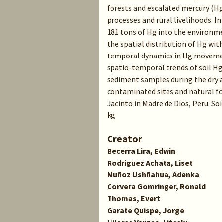
forests and escalated mercury (Hg)
processes and rural livelihoods. 
181 tons of Hg into the environm
the spatial distribution of Hg wi
temporal dynamics in Hg movemen
spatio-temporal trends of soil Hg
sediment samples during the dry a
contaminated sites and natural fo
Jacinto in Madre de Dios, Peru. So
kg
Creator
Becerra Lira, Edwin
Rodriguez Achata, Liset
Muñoz Ushñahua, Adenka
Corvera Gomringer, Ronald
Thomas, Evert
Garate Quispe, Jorge