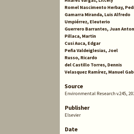
Hilares Vargas, Litcely
Romel Nascimento Herbay, Ped
Gamarra Miranda, Luis Alfredo
Umpiérrez, Eleuterio
Guerrero Barrantes, Juan Anton
Pillaca, Martin
Cusi Auca, Edgar
Peña Valdeiglesias, Joel
Russo, Ricardo
del Castillo Torres, Dennis
Velasquez Ramírez, Manuel Gabr
Source
Environmental Research v.245, 202
Publisher
Elsevier
Date