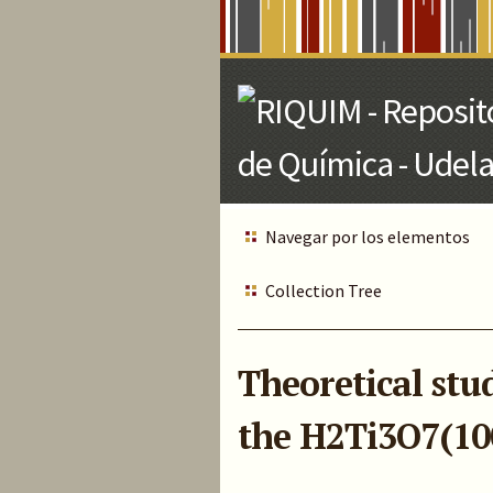
Skip
to
Main
Content
Navegar por los elementos
Collection Tree
Theoretical stud
the H2Ti3O7(10