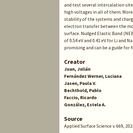
and test several intercalation site
high voltages in all of them. More
stability of the systems and char
electron transfer between the mos
surface. Nudged Elastic Band (NEB
of 0.54 eV and 0.41 eV for Li and Na
promising and can be a guide for 
Creator
Juan, Julián
Fernández Werner, Luciana
Jasen, Paula V.
Bechthold, Pablo
Faccio, Ricardo
González, Estela A.
Source
Applied Surface Science v. 669, 202