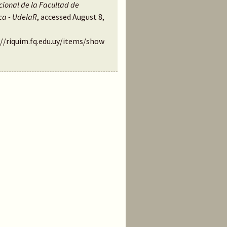
ucional de la Facultad de
ca - UdelaR
, accessed August 8,
://riquim.fq.edu.uy/items/show