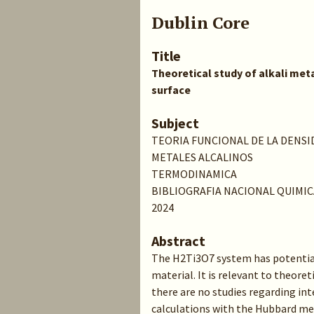
Dublin Core
Title
Theoretical study of alkali meta
surface
Subject
TEORIA FUNCIONAL DE LA DENSI
METALES ALCALINOS
TERMODINAMICA
BIBLIOGRAFIA NACIONAL QUIMIC
2024
Abstract
The H2Ti3O7 system has potential
material. It is relevant to theoret
there are no studies regarding int
calculations with the Hubbard me