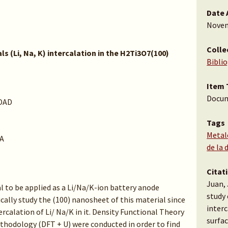
Date 
Novem
Colle
ls (Li, Na, K) intercalation in the H2Ti3O7(100)
Bibli
Item 
Docu
DAD
Tags
Metale
A
de la 
Citat
Juan, 
 to be applied as a Li/Na/K-ion battery anode
study 
ically study the (100) nanosheet of this material since
inter
ercalation of Li/ Na/K in it. Density Functional Theory
surfac
thodology (DFT + U) were conducted in order to find