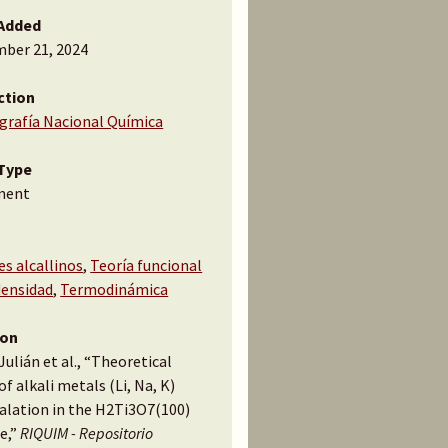
Added
ber 21, 2024
ction
ografía Nacional Química
Type
ment
s alcallinos
,
Teoría funcional
densidad
,
Termodinámica
ion
Julián et al., “Theoretical
of alkali metals (Li, Na, K)
calation in the H2Ti3O7(100)
e,”
RIQUIM - Repositorio