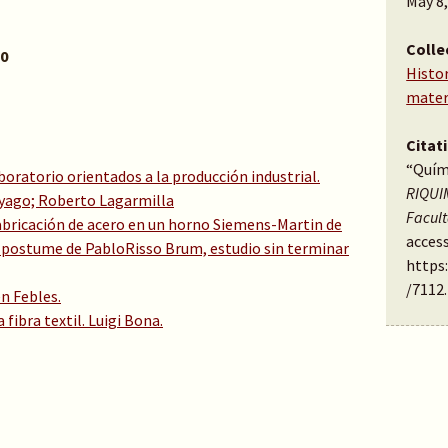
May 8
Colle
50
Histor
mater
Citat
“Quími
oratorio orientados a la producción industrial.
RIQUIM
Sayago; Roberto Lagarmilla
Facul
 fabricación de acero en un horno Siemens-Martin de
access
 postume de PabloRisso Brum, estudio sin terminar
https
/7112
.
en Febles.
 fibra textil. Luigi Bona.