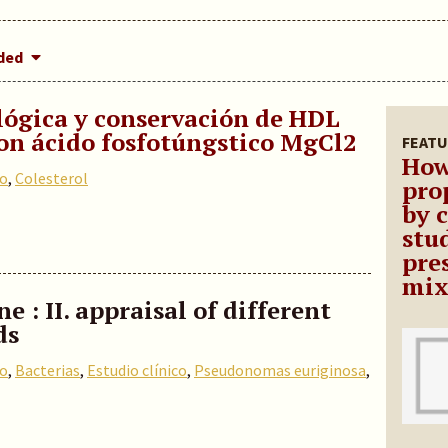
dded
ógica y conservación de HDL
con ácido fosfotúngstico MgCl2
FEATU
How
co
,
Colesterol
pro
by 
stu
pre
mix
 : II. appraisal of different
ds
co
,
Bacterias
,
Estudio clínico
,
Pseudonomas euriginosa
,