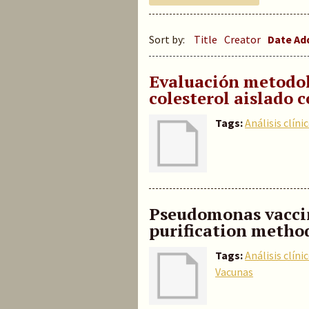
Sort by:
Title
Creator
Date A
Evaluación metodol
colesterol aislado 
Tags:
Análisis clíni
Pseudomonas vaccine
purification metho
Tags:
Análisis clíni
Vacunas