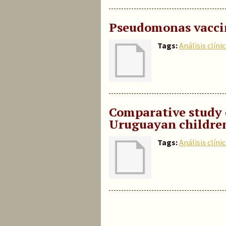
Pseudomonas vaccin
Tags:
Análisis clíni
Comparative study o
Uruguayan childre
Tags:
Análisis clíni