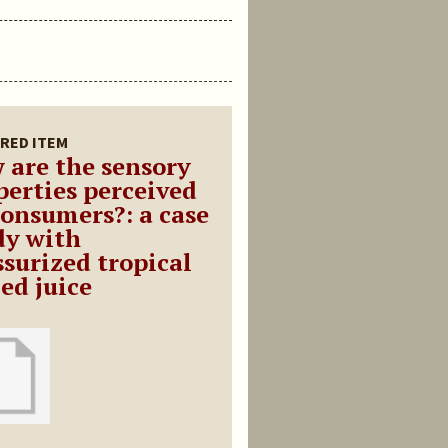
RED ITEM
 are the sensory
perties perceived
consumers?: a case
dy with
ssurized tropical
ed juice