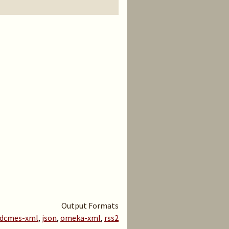
Output Formats
dcmes-xml
,
json
,
omeka-xml
,
rss2