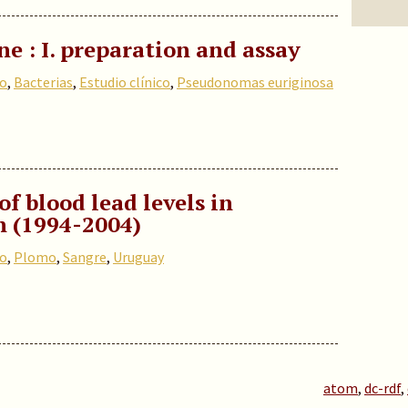
e : I. preparation and assay
co
,
Bacterias
,
Estudio clínico
,
Pseudonomas euriginosa
f blood lead levels in
n (1994-2004)
co
,
Plomo
,
Sangre
,
Uruguay
atom
,
dc-rdf
,