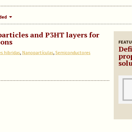
dded
articles and P3HT layers for
ions
FEATU
Def
es hibridas
,
Nanopartículas
,
Semiconductores
pro
sol