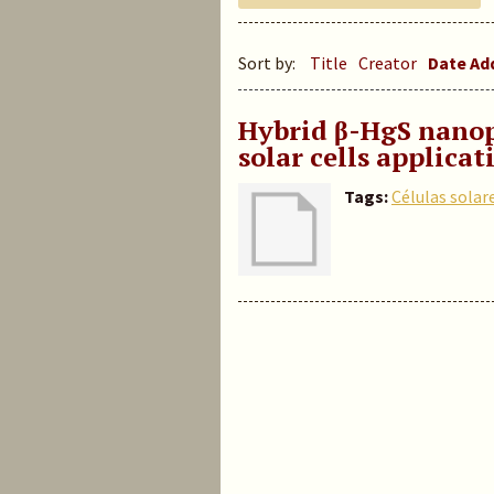
Sort by:
Title
Creator
Date A
Hybrid β-HgS nanop
solar cells applicat
Tags:
Células solar